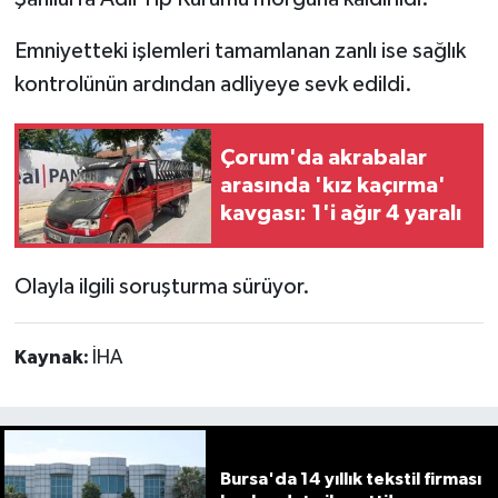
Emniyetteki işlemleri tamamlanan zanlı ise sağlık
kontrolünün ardından adliyeye sevk edildi.
Çorum'da akrabalar
arasında 'kız kaçırma'
kavgası: 1'i ağır 4 yaralı
Olayla ilgili soruşturma sürüyor.
Kaynak:
İHA
Bursa'da 14 yıllık tekstil firması