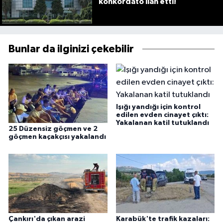
konkordato ilan etti!
Bunlar da ilginizi çekebilir
Işığı yandığı için kontrol
edilen evden cinayet çıktı:
Yakalanan katil tutuklandı
25 Düzensiz göçmen ve 2
göçmen kaçakçısı yakalandı
Çankırı'da çıkan arazi
Karabük'te trafik kazaları: