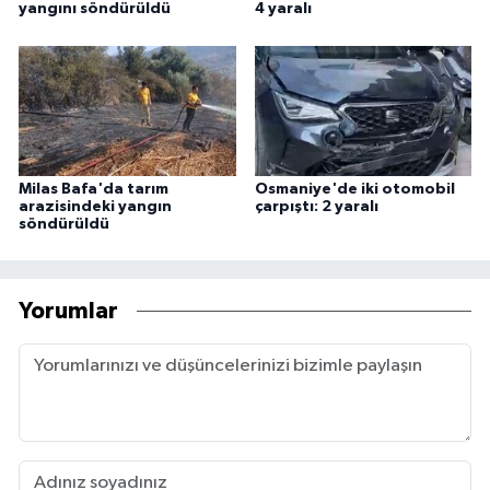
yangını söndürüldü
4 yaralı
Milas Bafa'da tarım
Osmaniye'de iki otomobil
arazisindeki yangın
çarpıştı: 2 yaralı
söndürüldü
Yorumlar