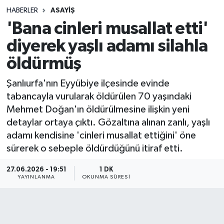
HABERLER
ASAYIŞ
Sağlık
'Bana cinleri musallat etti'
diyerek yaşlı adamı silahla
Spor
öldürmüş
Teknoloji
Şanlıurfa'nın Eyyübiye ilçesinde evinde
Yaşam
tabancayla vurularak öldürülen 70 yaşındaki
Mehmet Doğan'ın öldürülmesine ilişkin yeni
detaylar ortaya çıktı. Gözaltına alınan zanlı, yaşlı
adamı kendisine 'cinleri musallat ettiğini' öne
sürerek o sebeple öldürdüğünü itiraf etti.
27.06.2026 - 19:51
1 DK
YAYINLANMA
OKUNMA SÜRESI