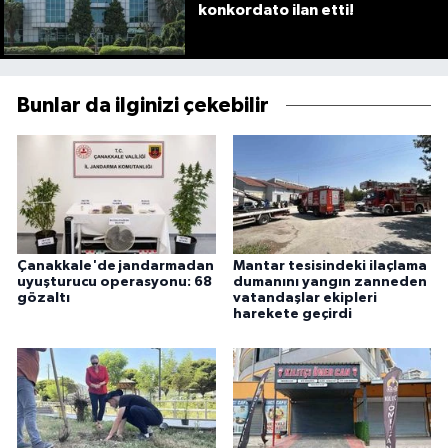
konkordato ilan etti!
Bunlar da ilginizi çekebilir
Çanakkale'de jandarmadan
Mantar tesisindeki ilaçlama
uyuşturucu operasyonu: 68
dumanını yangın zanneden
gözaltı
vatandaşlar ekipleri
harekete geçirdi