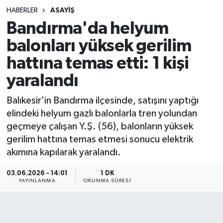
HABERLER
ASAYIŞ
Sağlık
Bandırma'da helyum
balonları yüksek gerilim
Spor
hattına temas etti: 1 kişi
Teknoloji
yaralandı
Yaşam
Balıkesir'in Bandırma ilçesinde, satışını yaptığı
elindeki helyum gazlı balonlarla tren yolundan
geçmeye çalışan Y.Ş. (56), balonların yüksek
gerilim hattına temas etmesi sonucu elektrik
akımına kapılarak yaralandı.
03.06.2026 - 14:01
1 DK
YAYINLANMA
OKUNMA SÜRESI