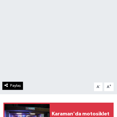
Paylaş
-
+
A
A
Karaman'da motosiklet