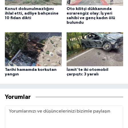
Konut dokunulmazlığını
Oto kilitçi dükkanında
ihlal etti, adliye bahçesine
esrarengiz olay: İş yeri
10 fidan dikti
sahibi ve genç kadın ölü
bulundu
Tarihi hamamda korkutan
İzmit'te iki otomobil
yangın
çarpıştı: 3 yaralı
Yorumlar