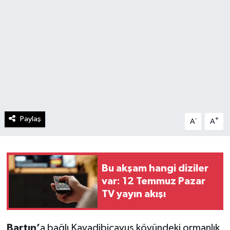
Paylaş
-
+
A
A
Bu akşam hangi diziler
var: 12 Temmuz Pazar
TV yayın akışı
Bartın’
a bağlı Kayadibiçavuş köyündeki ormanlık