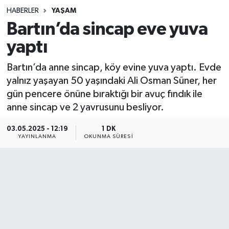
HABERLER
YAŞAM
Sağlık
Bartın’da sincap eve yuva
yaptı
Spor
Bartın’da anne sincap, köy evine yuva yaptı. Evde
Teknoloji
yalnız yaşayan 50 yaşındaki Ali Osman Süner, her
gün pencere önüne bıraktığı bir avuç fındık ile
Yaşam
anne sincap ve 2 yavrusunu besliyor.
03.05.2025 - 12:19
1 DK
YAYINLANMA
OKUNMA SÜRESI