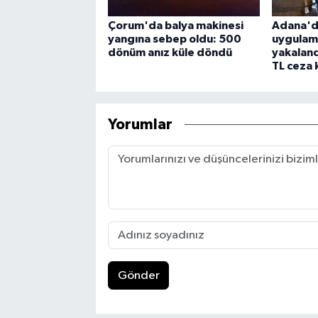
Çorum'da balya makinesi
Adana'd
yangına sebep oldu: 500
uygulama
dönüm anız küle döndü
yakaland
TL ceza 
Yorumlar
Gönder