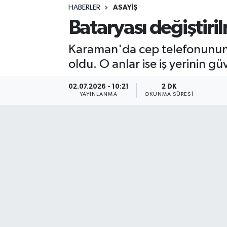
HABERLER
ASAYIŞ
Sağlık
Bataryası değiştiril
Spor
Karaman'da cep telefonunun ba
oldu. O anlar ise iş yerinin g
Teknoloji
02.07.2026 - 10:21
2 DK
Yaşam
YAYINLANMA
OKUNMA SÜRESI