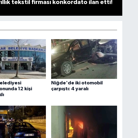
llık tekstil firması konkordato ilan etti!
Belediyesi
Niğde'de iki otomobil
nunda 12 kişi
çarpıştı: 4 yaralı
dı