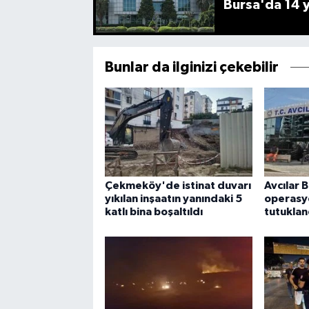
Bursa'da 14 yı
Bunlar da ilginizi çekebilir
Çekmeköy'de istinat duvarı
Avcılar 
yıkılan inşaatın yanındaki 5
operasyo
katlı bina boşaltıldı
tutuklan