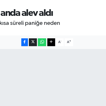
 anda alev aldı
kısa süreli paniğe neden
-
+
A
A