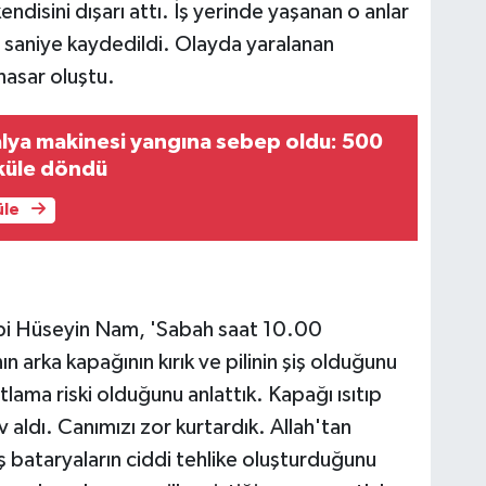
endisini dışarı attı. İş yerinde yaşanan o anlar
 saniye kaydedildi. Olayda yaralanan
asar oluştu.
lya makinesi yangına sebep oldu: 500
küle döndü
üle
hibi Hüseyin Nam, 'Sabah saat 10.00
ın arka kapağının kırık ve pilinin şiş olduğunu
tlama riski olduğunu anlattık. Kapağı ısıtıp
v aldı. Canımızı zor kurtardık. Allah'tan
ş bataryaların ciddi tehlike oluşturduğunu