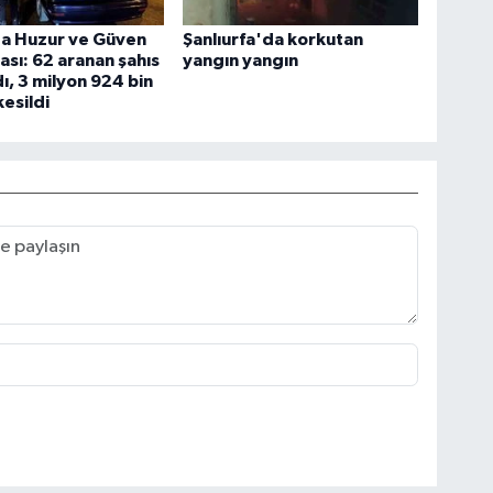
a Huzur ve Güven
Şanlıurfa'da korkutan
sı: 62 aranan şahıs
yangın yangın
ı, 3 milyon 924 bin
kesildi