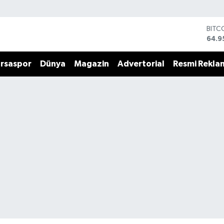
BITC
64.9
DOL
47,7
rsaspor
Dünya
Magazin
Advertorial
Resmi Rekla
EUR
55,2
STER
64,4
GRAM
6660
BİST
13.7