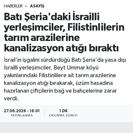
HABERLER
ASAYIŞ
Sağlık
Batı Şeria'daki İsrailli
yerleşimciler, Filistinlilerin
Spor
tarım arazilerine
Teknoloji
kanalizasyon atığı bıraktı
Yaşam
İsrail'in işgalini sürdürdüğü Batı Şeria'da yasa dışı
İsrailli yerleşimciler, Beyt Ummar köyü
yakınlarındaki Filistinlilere ait tarım arazilerine
kanalizasyon atığı bırakarak, üzüm hasadına
hazırlanan çiftçilerin bağ ve bahçelerine zarar
verdi.
27.06.2026 - 16:01
1 DK
YAYINLANMA
OKUNMA SÜRESI