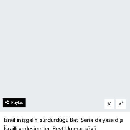
Paylaş
-
+
A
A
İsrail'in işgalini sürdürdüğü Batı Şeria'da yasa dışı
İsrailli yerleşimciler, Beyt Ummar köyü