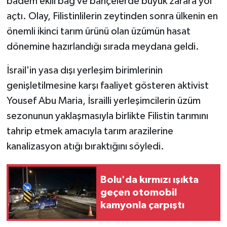
badem ekili bağ ve bahçelerde büyük zarara yol
açtı. Olay, Filistinlilerin zeytinden sonra ülkenin en
önemli ikinci tarım ürünü olan üzümün hasat
dönemine hazırlandığı sırada meydana geldi.
İsrail'in yasa dışı yerleşim birimlerinin
genişletilmesine karşı faaliyet gösteren aktivist
Yousef Abu Maria, İsrailli yerleşimcilerin üzüm
sezonunun yaklaşmasıyla birlikte Filistin tarımını
tahrip etmek amacıyla tarım arazilerine
kanalizasyon atığı bıraktığını söyledi.
Bolu'da kırmızı ışıkta
geçen otomobil
kamyonla çarpıştı