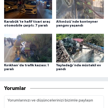
Karabük'te hafif ticari araç
Altınözü'nde konteyner
otomobile çarptı: 7 yaralı
yangını yaşandı
Kırıkhan'da trafik kazası: 1
Yayladağı'nda müstakil ev
yaralı
yandı
Yorumlar