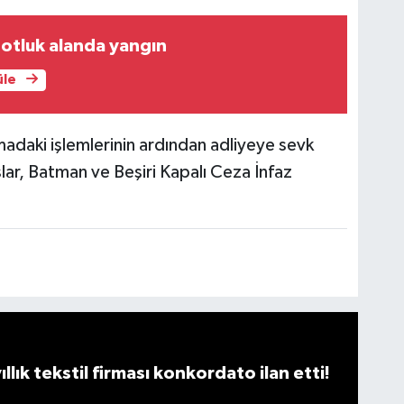
 otluk alanda yangın
üle
madaki işlemlerinin ardından adliyeye sevk
ar, Batman ve Beşiri Kapalı Ceza İnfaz
llık tekstil firması konkordato ilan etti!