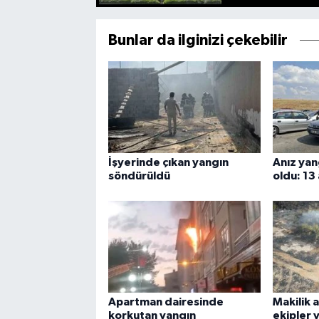
Bunlar da ilginizi çekebilir
İşyerinde çıkan yangın
Anız yan
söndürüldü
oldu: 13 
Apartman dairesinde
Makilik a
korkutan yangın
ekipler 