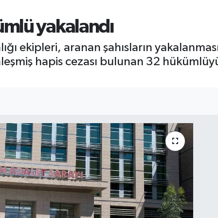
mlü yakalandı
ğı ekipleri, aranan şahısların yakalanmas
nleşmiş hapis cezası bulunan 32 hükümlüy