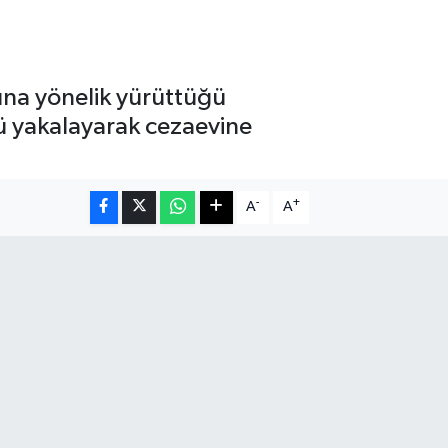
ına yönelik yürüttüğü
ü yakalayarak cezaevine
-
+
A
A