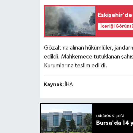
Eskişehir'de
İçeriği Görünt
Gözaltına alınan hükümlüler, jandar
edildi. Mahkemece tutuklanan şahısl
Kurumlarına teslim edildi.
Kaynak:
İHA
EDITÖRÜN SEÇTIĞI
Bursa'da 14 yı