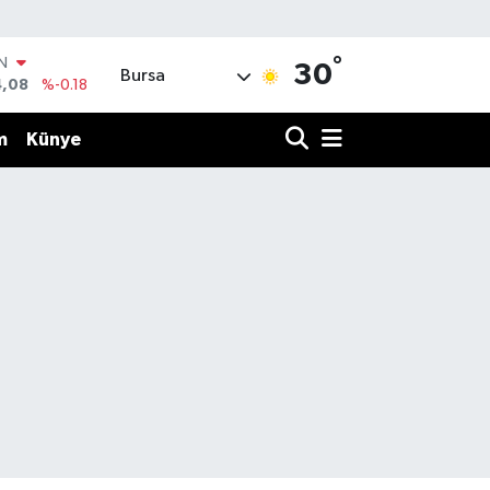
°
IN
30
Bursa
4,08
%-0.18
R
36
%0.18
m
Künye
10
%0.32
N
1
%0.38
ALTIN
55
%0.03
00
%-14