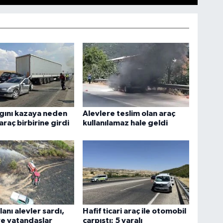
gını kazaya neden
Alevlere teslim olan araç
araç birbirine girdi
kullanılamaz hale geldi
lanı alevler sardı,
Hafif ticari araç ile otomobil
ve vatandaşlar
çarpıştı: 5 yaralı