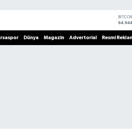
BITCO
64.94
DOLA
47,74
rsaspor
Dünya
Magazin
Advertorial
Resmi Rekla
EURO
55,25
STERLİ
64,481
GRAM 
6660.
BİST1
13.779