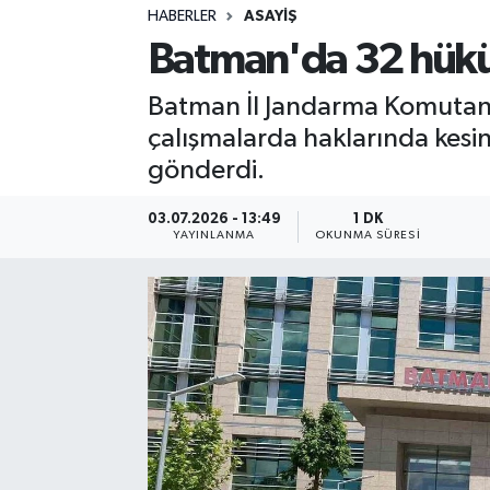
HABERLER
ASAYIŞ
Sağlık
Batman'da 32 hükü
Spor
Batman İl Jandarma Komutanlı
çalışmalarda haklarında kesi
Teknoloji
gönderdi.
Yaşam
03.07.2026 - 13:49
1 DK
YAYINLANMA
OKUNMA SÜRESI