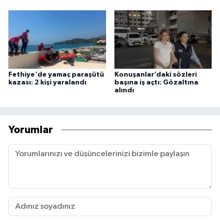
Fethiye'de yamaç paraşütü
Konuşanlar’daki sözleri
kazası: 2 kişi yaralandı
başına iş açtı: Gözaltına
alındı
Yorumlar