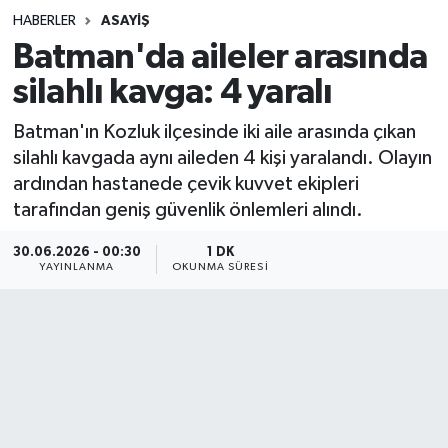
HABERLER
ASAYIŞ
Sağlık
Batman'da aileler arasında
silahlı kavga: 4 yaralı
Spor
Batman'ın Kozluk ilçesinde iki aile arasında çıkan
Teknoloji
silahlı kavgada aynı aileden 4 kişi yaralandı. Olayın
ardından hastanede çevik kuvvet ekipleri
Yaşam
tarafından geniş güvenlik önlemleri alındı.
30.06.2026 - 00:30
1 DK
YAYINLANMA
OKUNMA SÜRESI