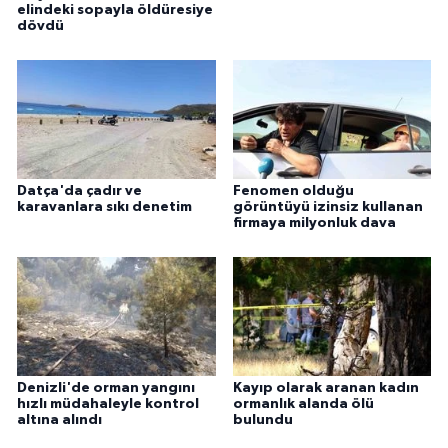
elindeki sopayla öldüresiye
dövdü
Datça'da çadır ve
Fenomen olduğu
karavanlara sıkı denetim
görüntüyü izinsiz kullanan
firmaya milyonluk dava
Denizli'de orman yangını
Kayıp olarak aranan kadın
hızlı müdahaleyle kontrol
ormanlık alanda ölü
altına alındı
bulundu