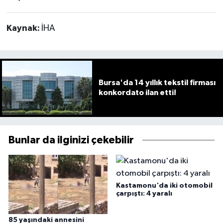
Kaynak:
İHA
Bursa'da 14 yıllık tekstil firması
konkordato ilan etti!
Bunlar da ilginizi çekebilir
Kastamonu'da iki otomobil
çarpıştı: 4 yaralı
85 yaşındaki annesini