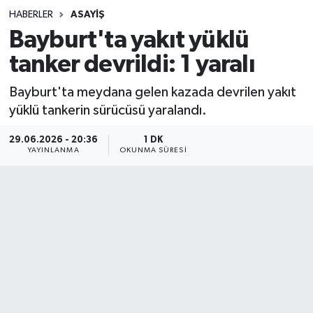
HABERLER
ASAYIŞ
Sağlık
Bayburt'ta yakıt yüklü
tanker devrildi: 1 yaralı
Spor
Bayburt'ta meydana gelen kazada devrilen yakıt
Teknoloji
yüklü tankerin sürücüsü yaralandı.
Yaşam
29.06.2026 - 20:36
1 DK
YAYINLANMA
OKUNMA SÜRESI