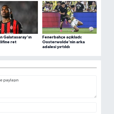
n Galatasaray'ın
Fenerbahçe açıkladı:
ifine ret
Oosterwolde’nin arka
adalesi yırtıldı