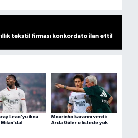
llık tekstil firması konkordato ilan etti!
ray Leao’yu ikna
Mourinho kararını verdi:
a Milan’da!
Arda Güler o listede yok