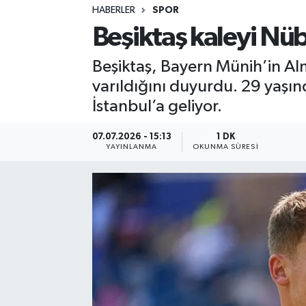
HABERLER
SPOR
Sağlık
Beşiktaş kaleyi Nü
Spor
Beşiktaş, Bayern Münih’in Alm
varıldığını duyurdu. 29 yaşınd
Teknoloji
İstanbul’a geliyor.
Yaşam
07.07.2026 - 15:13
1 DK
YAYINLANMA
OKUNMA SÜRESI