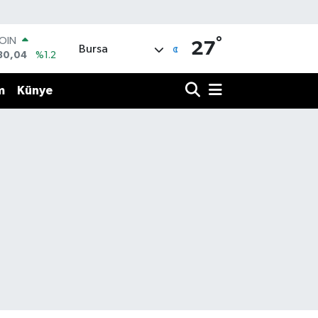
°
COIN
27
Bursa
30,04
%1.2
AR
7106
%0.17
m
Künye
O
1652
%0.27
RLİN
4046
%0.35
M ALTIN
8.99
%2.59
T100
73
%-19