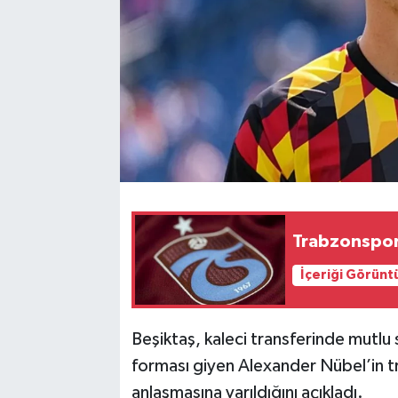
Trabzonspor
İçeriği Görünt
Beşiktaş, kaleci transferinde mutlu 
forması giyen Alexander Nübel’in tr
anlaşmasına varıldığını açıkladı.