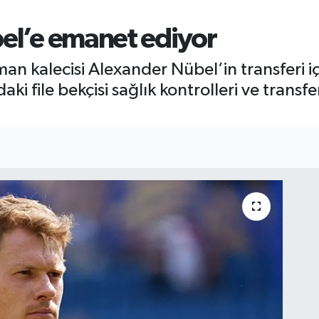
bel’e emanet ediyor
an kalecisi Alexander Nübel’in transferi i
aki file bekçisi sağlık kontrolleri ve trans