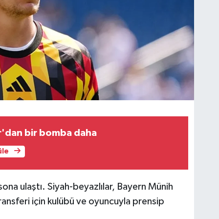
'dan bir bomba daha
üle
sona ulaştı. Siyah-beyazlılar, Bayern Münih
ansferi için kulübü ve oyuncuyla prensip