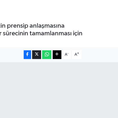
çin prensip anlaşmasına
fer sürecinin tamamlanması için
-
+
A
A