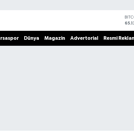
BIT
65.1
DOL
47,
rsaspor
Dünya
Magazin
Advertorial
Resmi Rekla
EUR
55,
STE
64,
GRA
664
BİS
13.7