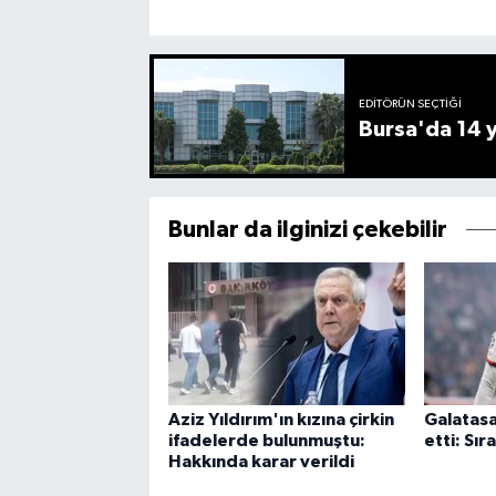
EDITÖRÜN SEÇTIĞI
Bursa'da 14 yı
Bunlar da ilginizi çekebilir
Aziz Yıldırım'ın kızına çirkin
Galatasa
ifadelerde bulunmuştu:
etti: Sır
Hakkında karar verildi