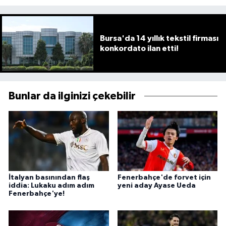
Bursa'da 14 yıllık tekstil firması
konkordato ilan etti!
Bunlar da ilginizi çekebilir
İtalyan basınından flaş
Fenerbahçe'de forvet için
iddia: Lukaku adım adım
yeni aday Ayase Ueda
Fenerbahçe'ye!