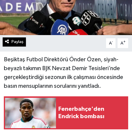
Paylaş
-
+
A
A
Beşiktaş Futbol Direktörü Önder Özen, siyah-
beyazlı takımın BJK Nevzat Demir Tesisleri’nde
gerçekleştirdiği sezonun ilk çalışması öncesinde
basın mensuplarının sorularını yanıtladı.
Fenerbahçe'den
Endrick bombası