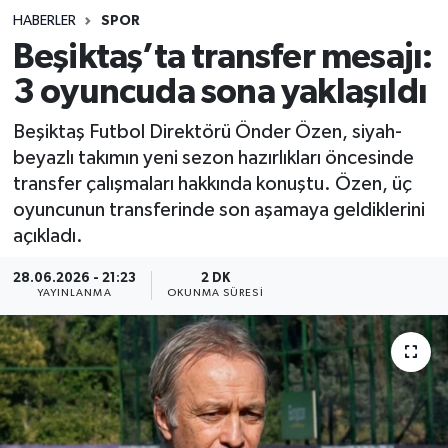
HABERLER
SPOR
Sağlık
Beşiktaş’ta transfer mesajı:
3 oyuncuda sona yaklaşıldı
Spor
Beşiktaş Futbol Direktörü Önder Özen, siyah-
Teknoloji
beyazlı takımın yeni sezon hazırlıkları öncesinde
transfer çalışmaları hakkında konuştu. Özen, üç
Yaşam
oyuncunun transferinde son aşamaya geldiklerini
açıkladı.
28.06.2026 - 21:23
2 DK
YAYINLANMA
OKUNMA SÜRESI