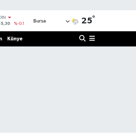
°
OIN
25
Bursa
15,30
%-0.1
AR
436
%0.18
m
Künye
O
510
%0.32
LİN
811
%0.38
 ALTIN
.55
%0
100
79
%-14