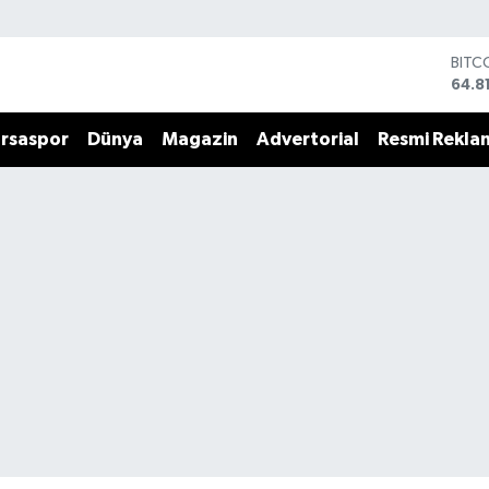
BITC
64.8
DOL
47,7
rsaspor
Dünya
Magazin
Advertorial
Resmi Rekla
EUR
55,2
STER
64,4
GRAM
6660
BİST
13.7