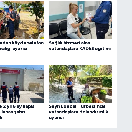
adan köyde telefon
Sağlık hizmeti alan
cılığı uyarısı
vatandaşlara KADES eğitimi
e 2 yıl 6 ay hapis
Şeyh Edebali Türbesi'nde
ulunan şahıs
vatandaşlara dolandırıcılık
ı
uyarısı