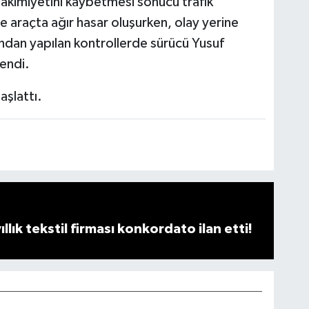
akimiyetini kaybetmesi sonucu trafik
e araçta ağır hasar oluşurken, olay yerine
fından yapılan kontrollerde sürücü Yusuf
lendi.
aşlattı.
llık tekstil firması konkordato ilan etti!