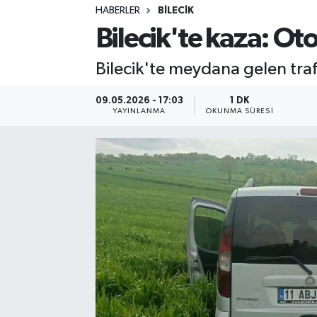
HABERLER
BILECIK
Sağlık
Bilecik'te kaza: Ot
Spor
Bilecik'te meydana gelen traf
Teknoloji
09.05.2026 - 17:03
1 DK
YAYINLANMA
OKUNMA SÜRESI
Yaşam