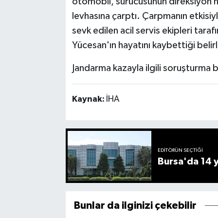
otomobil, sürücüsünün direksiyon h
levhasına çarptı. Çarpmanın etkisiyl
sevk edilen acil servis ekipleri tara
Yücesan'ın hayatını kaybettiği belir
Jandarma kazayla ilgili soruşturma b
Kaynak:
İHA
EDITÖRÜN SEÇTIĞI
Bursa'da 14 yı
Bunlar da ilginizi çekebilir