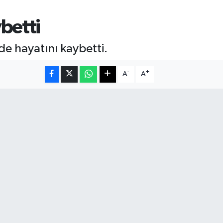
betti
de hayatını kaybetti.
-
+
A
A