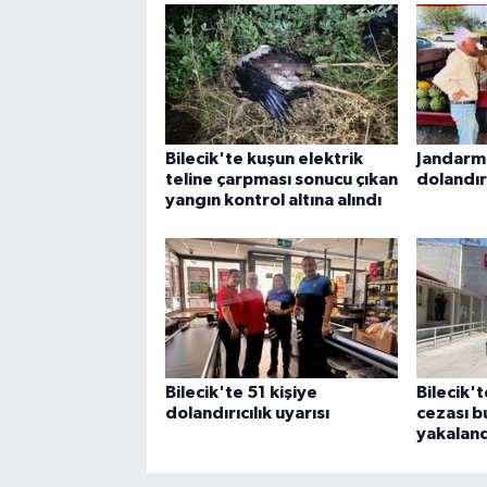
Bilecik'te kuşun elektrik
Jandarm
teline çarpması sonucu çıkan
dolandırı
yangın kontrol altına alındı
Bilecik'te 51 kişiye
Bilecik't
dolandırıcılık uyarısı
cezası b
yakaland