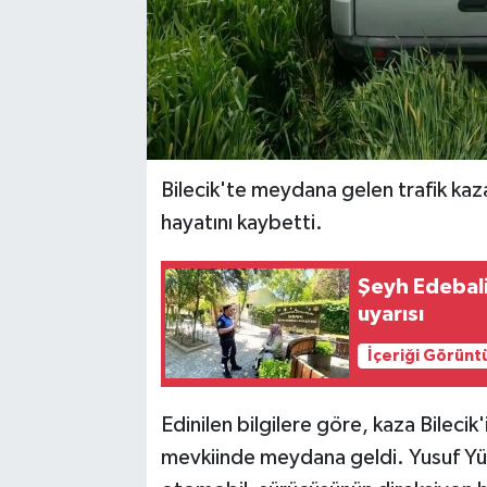
Bilecik'te meydana gelen trafik ka
hayatını kaybetti.
Şeyh Edebali
uyarısı
İçeriği Görünt
Edinilen bilgilere göre, kaza Bileci
mevkiinde meydana geldi. Yusuf Yüc