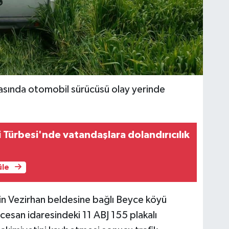
zasında otomobil sürücüsü olay yerinde
 Türbesi'nde vatandaşlara dolandırıcılık
üle
k'in Vezirhan beldesine bağlı Beyce köyü
esan idaresindeki 11 ABJ 155 plakalı