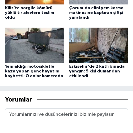
Kilis'te nargile kömürü
Çorum'da elini yem karma
yüklü tır alevlere teslim
makinesine kaptıran çiftçi
oldu
yaralandı
Yeni aldığı motosikletle
Eskişehir'de 2 katlı binada
kaza yapan genç hayatını
yangın: 5 kişi dumandan
kaybetti: O anlar kamerada
etkilendi
Yorumlar