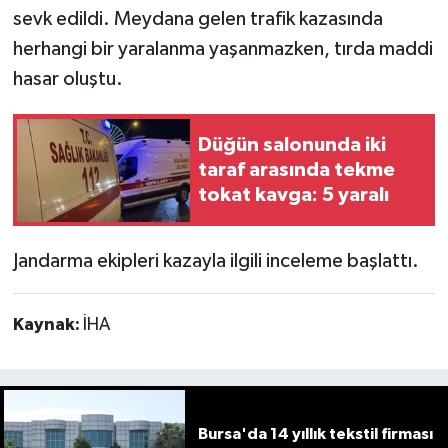
sevk edildi. Meydana gelen trafik kazasında
herhangi bir yaralanma yaşanmazken, tırda maddi
hasar oluştu.
Düğün salonunda iki
taraf arasında tekme
tokat kavga: 5 yaralı
Jandarma ekipleri kazayla ilgili inceleme başlattı.
Kaynak:
İHA
Bursa'da 14 yıllık tekstil firması