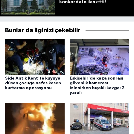
konkordato ilan etti!
Bunlar da ilginizi çekebilir
Side Antik Kent'te kuyuya
Eskişehir'de kaza sonrası
düşen çocuğa nefes kesen
güvenlik kamerası
kurtarma operasyonu
izlenirken bıçaklı kavga: 2
yaralı