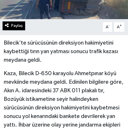
Paylaş
-
+
A
A
Bilecik'te sürücüsünün direksiyon hakimiyetini
kaybettiği tırın yan yatması sonucu trafik kazası
meydana geldi.
Kaza, Bilecik D-650 karayolu Ahmetpınar köyü
mevkiinde meydana geldi. Edinilen bilgilere göre,
Akın A. idaresindeki 37 ABK 011 plakalı tır,
Bozüyük istikametine seyir halindeyken
sürücüsünün direksiyon hakimiyetini kaybetmesi
sonucu yol kenarındaki bankete devrilerek yan
yattı. İhbar üzerine olay yerine jandarma ekipleri