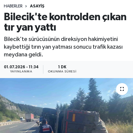
HABERLER
ASAYIŞ
Sağlık
Bilecik'te kontrolden çıkan
tır yan yattı
Spor
Bilecik'te sürücüsünün direksiyon hakimiyetini
Teknoloji
kaybettiği tırın yan yatması sonucu trafik kazası
meydana geldi.
Yaşam
01.07.2026 - 11:34
1 DK
YAYINLANMA
OKUNMA SÜRESI