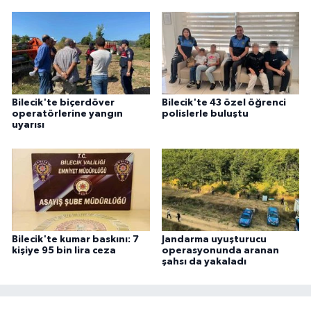
Bilecik'te biçerdöver
Bilecik'te 43 özel öğrenci
operatörlerine yangın
polislerle buluştu
uyarısı
Bilecik'te kumar baskını: 7
Jandarma uyuşturucu
kişiye 95 bin lira ceza
operasyonunda aranan
şahsı da yakaladı