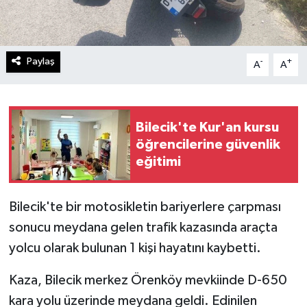
Paylaş
-
+
A
A
Bilecik'te Kur'an kursu
öğrencilerine güvenlik
eğitimi
Bilecik'te bir motosikletin bariyerlere çarpması
sonucu meydana gelen trafik kazasında araçta
yolcu olarak bulunan 1 kişi hayatını kaybetti.
Kaza, Bilecik merkez Örenköy mevkiinde D-650
kara yolu üzerinde meydana geldi. Edinilen