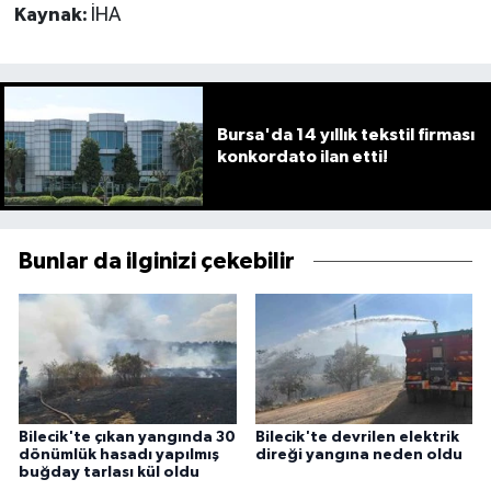
Kaynak:
İHA
Bursa'da 14 yıllık tekstil firması
konkordato ilan etti!
Bunlar da ilginizi çekebilir
Bilecik'te çıkan yangında 30
Bilecik'te devrilen elektrik
dönümlük hasadı yapılmış
direği yangına neden oldu
buğday tarlası kül oldu