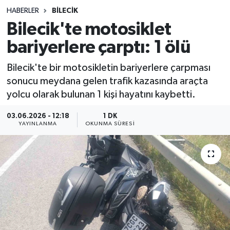
HABERLER
BILECIK
Sağlık
Bilecik'te motosiklet
bariyerlere çarptı: 1 ölü
Spor
Bilecik'te bir motosikletin bariyerlere çarpması
Teknoloji
sonucu meydana gelen trafik kazasında araçta
yolcu olarak bulunan 1 kişi hayatını kaybetti.
Yaşam
03.06.2026 - 12:18
1 DK
YAYINLANMA
OKUNMA SÜRESI