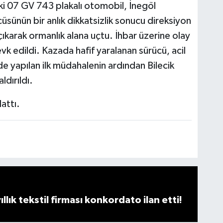
ki 07 GV 743 plakalı otomobil, İnegöl
üsünün bir anlık dikkatsizlik sonucu direksiyon
ıkarak ormanlık alana uçtu. İhbar üzerine olay
vk edildi. Kazada hafif yaralanan sürücü, acil
nde yapılan ilk müdahalenin ardından Bilecik
dırıldı.
attı.
llık tekstil firması konkordato ilan etti!