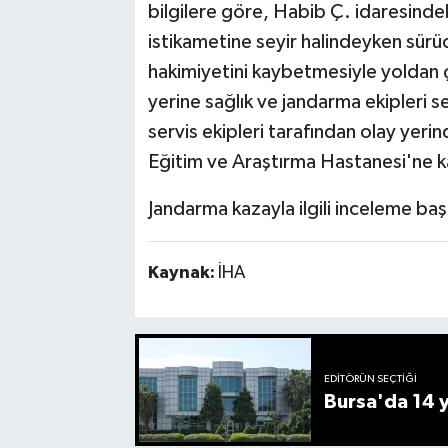
bilgilere göre, Habib Ç. idaresinde
istikametine seyir halindeyken sürüc
hakimiyetini kaybetmesiyle yoldan ç
yerine sağlık ve jandarma ekipleri se
servis ekipleri tarafından olay yeri
Eğitim ve Araştırma Hastanesi'ne kal
Jandarma kazayla ilgili inceleme başl
Kaynak:
İHA
EDITÖRÜN SEÇTIĞI
Bursa'da 14 yı