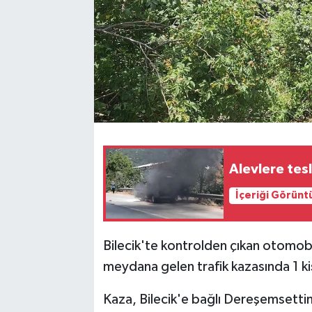
Alevlere tesl
İçeriği Görünt
Bilecik'te kontrolden çıkan otomobi
meydana gelen trafik kazasında 1 kiş
Kaza, Bilecik'e bağlı Dereşemsetti