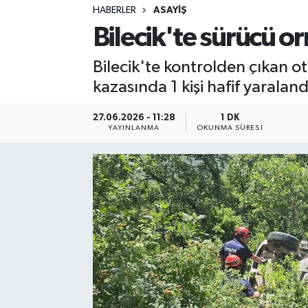
HABERLER
ASAYIŞ
Sağlık
Bilecik'te sürücü or
Spor
Bilecik'te kontrolden çıkan 
kazasında 1 kişi hafif yaraland
Teknoloji
27.06.2026 - 11:28
1 DK
Yaşam
YAYINLANMA
OKUNMA SÜRESI