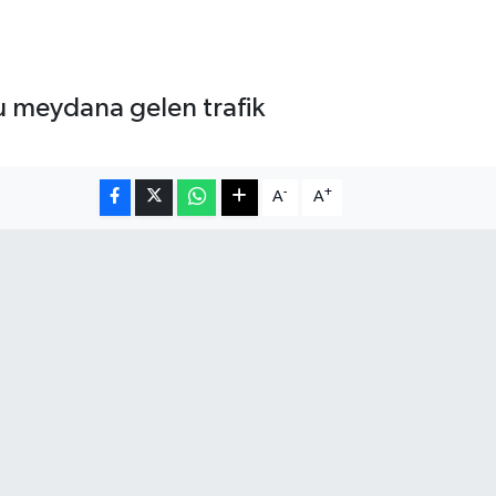
u meydana gelen trafik
-
+
A
A