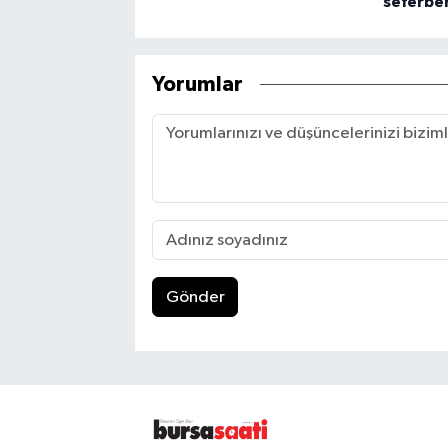
seferber
Yorumlar
Gönder