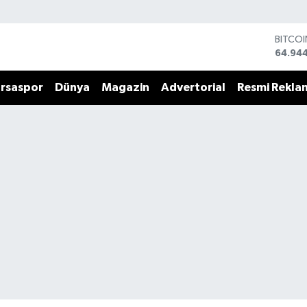
BITCO
64.94
DOLA
47,74
rsaspor
Dünya
Magazin
Advertorial
Resmi Rekla
EURO
55,25
STERLİ
64,481
GRAM 
6660.
BİST1
13.779