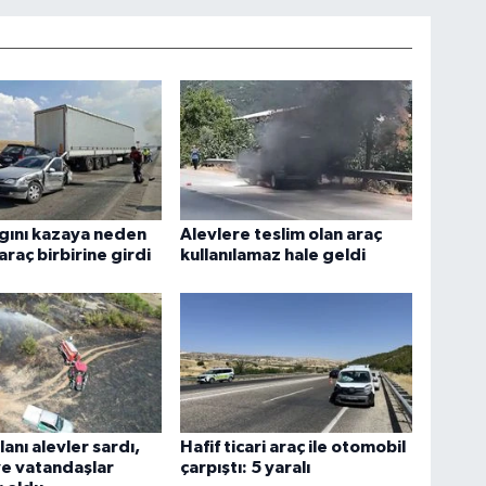
gını kazaya neden
Alevlere teslim olan araç
araç birbirine girdi
kullanılamaz hale geldi
lanı alevler sardı,
Hafif ticari araç ile otomobil
ve vatandaşlar
çarpıştı: 5 yaralı