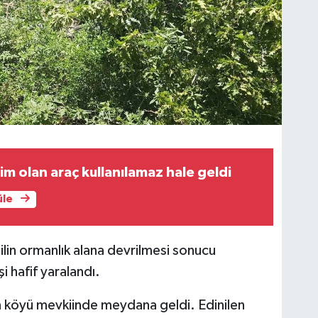
im olan araç kullanılamaz hale geldi
üle
lin ormanlık alana devrilmesi sonucu
i hafif yaralandı.
n köyü mevkiinde meydana geldi. Edinilen