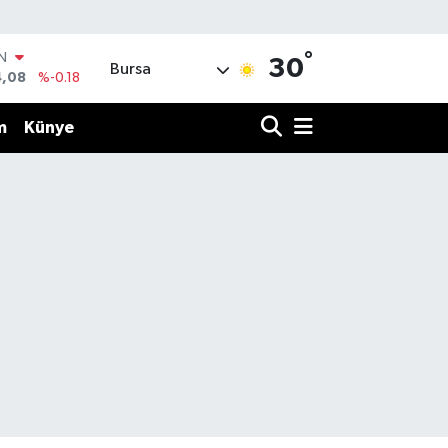
°
IN
30
Bursa
4,08
%-0.18
R
36
%0.18
m
Künye
10
%0.32
N
1
%0.38
ALTIN
55
%0.03
00
%-14