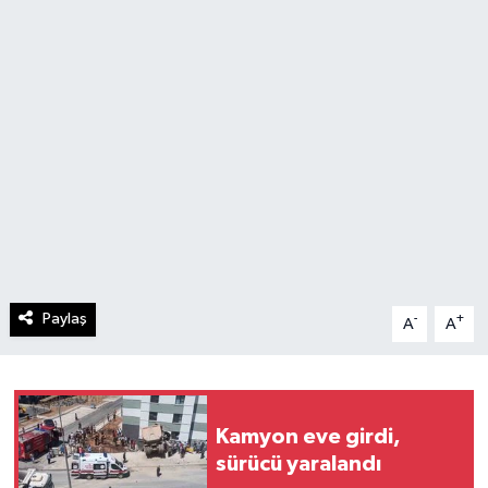
Paylaş
-
+
A
A
Kamyon eve girdi,
sürücü yaralandı