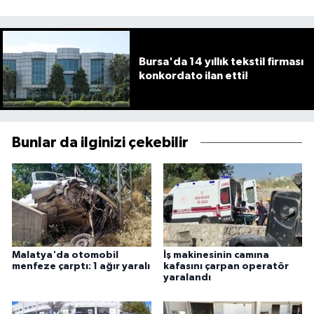
Bursa'da 14 yıllık tekstil firması
konkordato ilan etti!
Bunlar da ilginizi çekebilir
Malatya'da otomobil
İş makinesinin camına
menfeze çarptı: 1 ağır yaralı
kafasını çarpan operatör
yaralandı