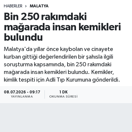
HABERLER
MALATYA
Sağlık
Bin 250 rakımdaki
mağarada insan kemikleri
Spor
bulundu
Teknoloji
Malatya'da yıllar önce kaybolan ve cinayete
Yaşam
kurban gittiği değerlendirilen bir şahısla ilgili
soruşturma kapsamında, bin 250 rakımdaki
mağarada insan kemikleri bulundu. Kemikler,
kimlik tespiti için Adli Tıp Kurumuna gönderildi.
08.07.2026 - 09:17
1 DK
YAYINLANMA
OKUNMA SÜRESI