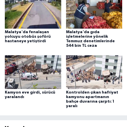
Malatya'da fenalaşan
Malatya'da gıda
yolcuyu otobüs şoförü
işletmelerine yönelik
hastaneye yetiştirdi
Temmuz denetimlerinde
544 bin TL ceza
Kamyon eve girdi, sürücü
Kontrolden çıkan hafriyat
yaralandı
kamyonu apartmanın
bahçe duvarına çarptı: 1
yaralı