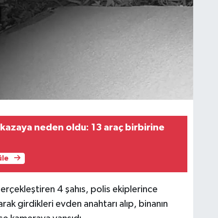
 kazaya neden oldu: 13 araç birbirine
üle
gerçekleştiren 4 şahıs, polis ekiplerince
rak girdikleri evden anahtarı alıp, binanın