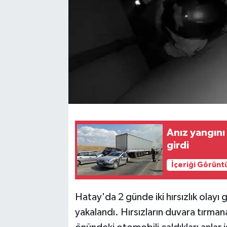
Anız yangını
girdi
İçeriği Görünt
Hatay'da 2 günde iki hırsızlık olayı 
yakalandı. Hırsızların duvara tırmana