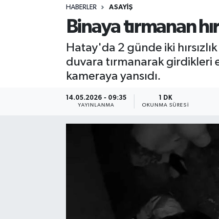
HABERLER
ASAYIŞ
Sağlık
Binaya tırmanan hırs
Spor
Hatay'da 2 günde iki hırsızlık 
duvara tırmanarak girdikleri 
Teknoloji
kameraya yansıdı.
Yaşam
14.05.2026 - 09:35
1 DK
YAYINLANMA
OKUNMA SÜRESI