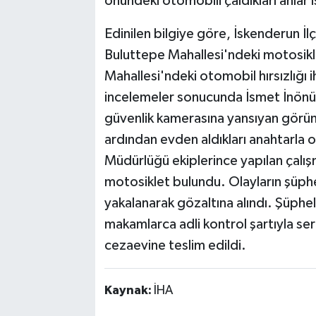
önündeki otomobili çaldıkları anlar 
Edinilen bilgiye göre, İskenderun İ
Buluttepe Mahallesi'ndeki motosiklet
Mahallesi'ndeki otomobil hırsızlığı 
incelemeler sonucunda İsmet İnönü M
güvenlik kamerasına yansıyan görün
ardından evden aldıkları anahtarla o
Müdürlüğü ekiplerince yapılan çalış
motosiklet bulundu. Olayların şüphe
yakalanarak gözaltına alındı. Şüphel
makamlarca adli kontrol şartıyla ser
cezaevine teslim edildi.
Kaynak:
İHA