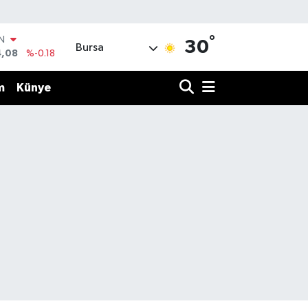
°
IN
30
Bursa
4,08
%-0.18
R
36
%0.18
m
Künye
10
%0.32
N
1
%0.38
ALTIN
55
%0.03
00
%-14