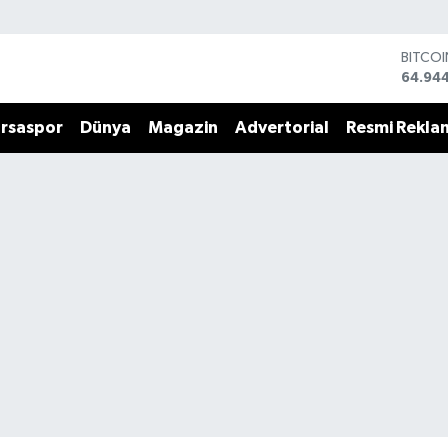
BITCO
64.94
DOLA
47,74
rsaspor
Dünya
Magazin
Advertorial
Resmi Rekla
EURO
55,25
STERLİ
64,481
GRAM 
6660.
BİST1
13.779