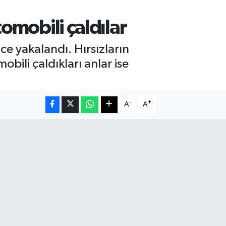
tomobili çaldılar
nce yakalandı. Hırsızların
bili çaldıkları anlar ise
-
+
A
A