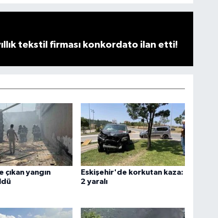
llık tekstil firması konkordato ilan etti!
e çıkan yangın
Eskişehir'de korkutan kaza:
ldü
2 yaralı