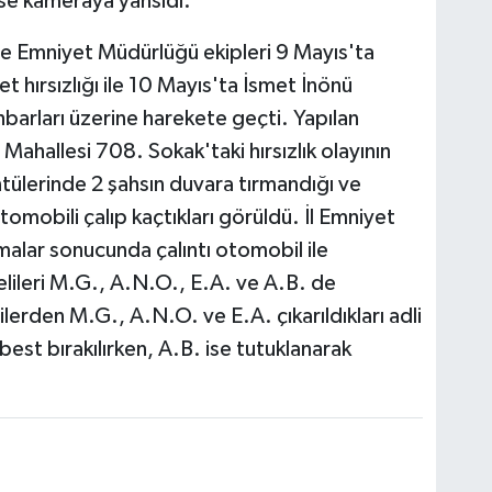
ise kameraya yansıdı.
lçe Emniyet Müdürlüğü ekipleri 9 Mayıs'ta
 hırsızlığı ile 10 Mayıs'ta İsmet İnönü
ihbarları üzerine harekete geçti. Yapılan
ahallesi 708. Sokak'taki hırsızlık olayının
tülerinde 2 şahsın duvara tırmandığı ve
tomobili çalıp kaçtıkları görüldü. İl Emniyet
malar sonucunda çalıntı otomobil ile
lileri M.G., A.N.O., E.A. ve A.B. de
ilerden M.G., A.N.O. ve E.A. çıkarıldıkları adli
best bırakılırken, A.B. ise tutuklanarak