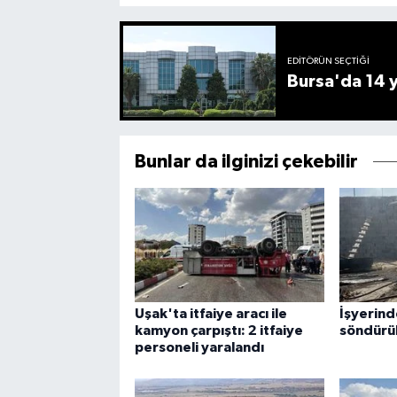
EDITÖRÜN SEÇTIĞI
Bursa'da 14 yı
Bunlar da ilginizi çekebilir
Uşak'ta itfaiye aracı ile
İşyerind
kamyon çarpıştı: 2 itfaiye
söndürü
personeli yaralandı