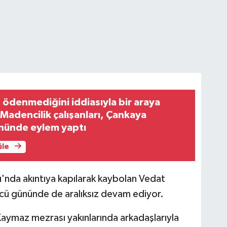
n ödenmediğini iddiasıyla bir araya
Madencilik çalışanları, Çankaya
önünde eylem yaptı
üle
'nda akıntıya kapılarak kaybolan Vedat
ncü gününde de aralıksız devam ediyor.
aymaz mezrası yakınlarında arkadaşlarıyla