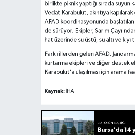
birlikte piknik yaptığı sırada suyun 
Vedat Karabulut, akıntıya kapılara
AFAD koordinasyonunda başlatılan 
de sürüyor. Ekipler, Sarım Çayı'ndan
hat üzerinde su üstü, su altı ve kıyı
Farklı illerden gelen AFAD, Jandarm
kurtarma ekipleri ve diğer destek ek
Karabulut'a ulaşılması için arama faa
Kaynak:
İHA
EDITÖRÜN SEÇTIĞI
Bursa'da 14 yı