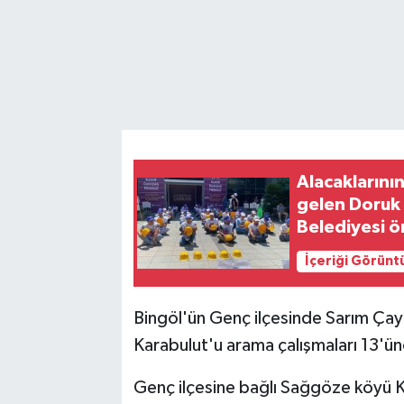
Alacaklarını
gelen Doruk 
Belediyesi 
İçeriği Görünt
Bingöl'ün Genç ilçesinde Sarım Çayı
Karabulut'u arama çalışmaları 13'ü
Genç ilçesine bağlı Sağgöze köyü K