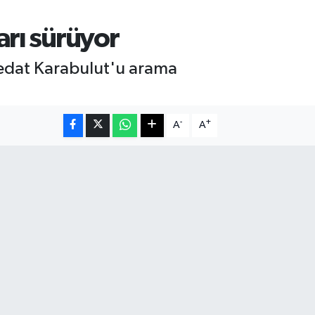
arı sürüyor
Vedat Karabulut'u arama
-
+
A
A