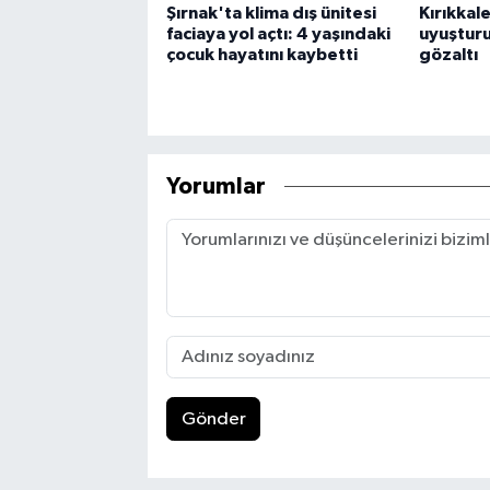
Şırnak'ta klima dış ünitesi
Kırıkka
faciaya yol açtı: 4 yaşındaki
uyuşturu
çocuk hayatını kaybetti
gözaltı
Yorumlar
Gönder