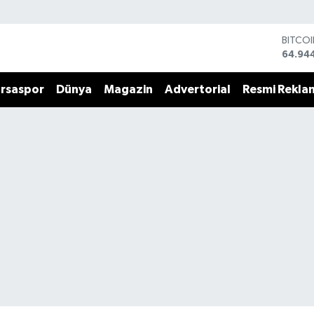
BITCO
64.94
DOLA
47,74
rsaspor
Dünya
Magazin
Advertorial
Resmi Rekla
EURO
55,25
STERL
64,481
GRAM 
6660.
BİST1
13.779