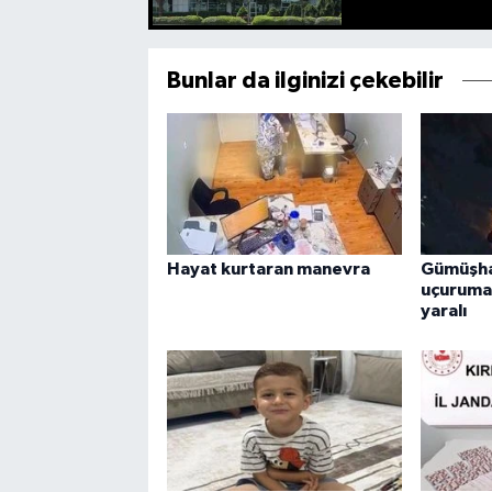
Bunlar da ilginizi çekebilir
Hayat kurtaran manevra
Gümüşha
uçuruma 
yaralı