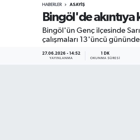
HABERLER
ASAYIŞ
Sağlık
Bingöl'de akıntıya 
Spor
Bingöl'ün Genç ilçesinde Sar
çalışmaları 13'üncü gününde 
Teknoloji
27.06.2026 - 14:52
1 DK
Yaşam
YAYINLANMA
OKUNMA SÜRESI