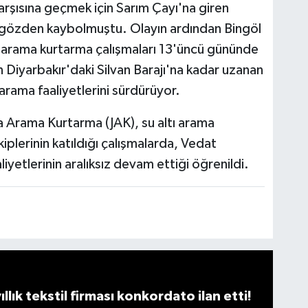
karşısına geçmek için Sarım Çayı'na giren
k gözden kaybolmuştu. Olayın ardından Bingöl
arama kurtarma çalışmaları 13'üncü gününde
 Diyarbakır'daki Silvan Barajı'na kadar uzanan
 tarama faaliyetlerini sürdürüyor.
a Arama Kurtarma (JAK), su altı arama
iplerinin katıldığı çalışmalarda, Vedat
liyetlerinin aralıksız devam ettiği öğrenildi.
llık tekstil firması konkordato ilan etti!