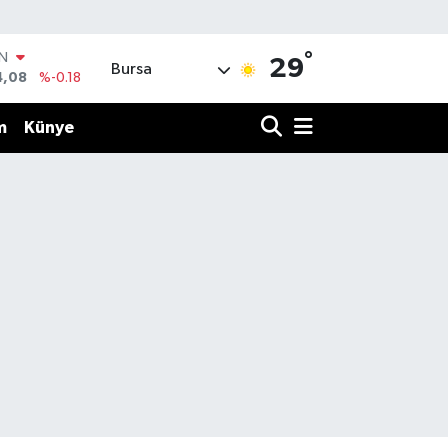
°
IN
29
Bursa
4,08
%-0.18
R
36
%0.18
m
Künye
10
%0.32
İN
1
%0.38
ALTIN
55
%0.03
00
%-14