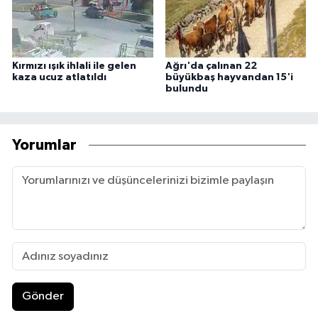
Kırmızı ışık ihlali ile gelen
Ağrı'da çalınan 22
kaza ucuz atlatıldı
büyükbaş hayvandan 15'i
bulundu
Yorumlar
Gönder