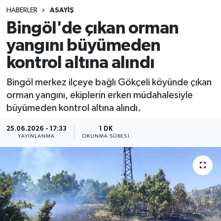
HABERLER
ASAYIŞ
Sağlık
Bingöl'de çıkan orman
yangını büyümeden
Spor
kontrol altına alındı
Teknoloji
Bingöl merkez ilçeye bağlı Gökçeli köyünde çıkan
Yaşam
orman yangını, ekiplerin erken müdahalesiyle
büyümeden kontrol altına alındı.
25.06.2026 - 17:33
1 DK
YAYINLANMA
OKUNMA SÜRESI