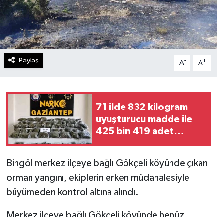
Paylaş
-
+
A
A
71 ilde 832 kilogram
uyuşturucu madde ile
425 bin 419 adet
uyuşturucu hap ele
geçirildi
Bingöl merkez ilçeye bağlı Gökçeli köyünde çıkan
orman yangını, ekiplerin erken müdahalesiyle
büyümeden kontrol altına alındı.
Merkez ilçeye bağlı Gökçeli köyünde henüz