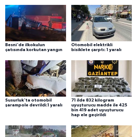
Besni'de ilkokulun
Otomobil elektrikli
çatısında korkutan yangın
bisiklete çarptı: 1 yaralı
Susurluk'ta otomobil
71 ilde 832 kilogram
şarampole devrildi:1 yaralı
uyuşturucu madde ile 425
bin 419 adet uyuşturucu
hap ele geçirildi