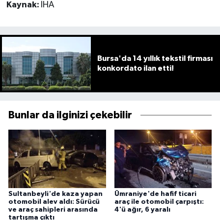
Kaynak:
İHA
Bursa'da 14 yıllık tekstil firması
konkordato ilan etti!
Bunlar da ilginizi çekebilir
Sultanbeyli'de kaza yapan
Ümraniye'de hafif ticari
otomobil alev aldı: Sürücü
araç ile otomobil çarpıştı:
ve araç sahipleri arasında
4'ü ağır, 6 yaralı
tartışma çıktı