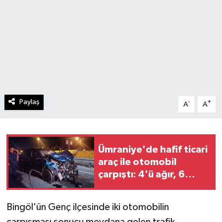
Paylaş
-
+
A
A
Ümraniye'de hafif ticari
araç ile otomobil
çarpıştı: 4'ü ağır, 6
yaralı
Bingöl'ün Genç ilçesinde iki otomobilin