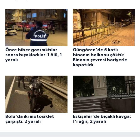
Önce biber gazı sıktılar
Güngören'de 5 katlı
sonra bıçakladılar: 1 ölü, 1
binanın balkonu çöktü:
yaralı
Binanın çevresi bariyerle
kapatıldı
Bolu'da iki motosiklet
Eskişehir'de bıçaklı kavga:
çarpıştı: 2 yaralı
1'i ağır, 2 yaralı