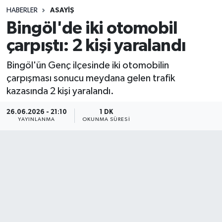
HABERLER
ASAYIŞ
Sağlık
Bingöl'de iki otomobil
çarpıştı: 2 kişi yaralandı
Spor
Bingöl'ün Genç ilçesinde iki otomobilin
Teknoloji
çarpışması sonucu meydana gelen trafik
kazasında 2 kişi yaralandı.
Yaşam
26.06.2026 - 21:10
1 DK
YAYINLANMA
OKUNMA SÜRESI