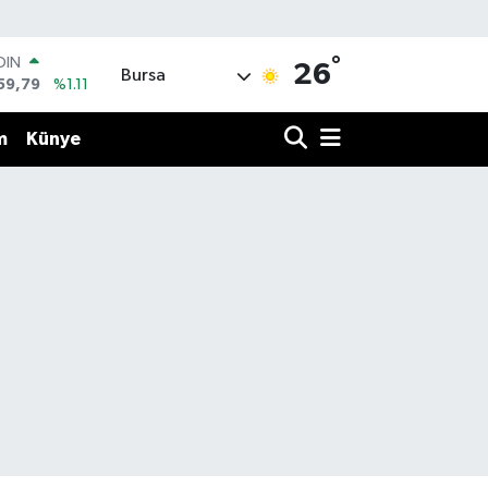
°
OIN
26
Bursa
59,79
%1.11
AR
436
%0.18
m
Künye
O
510
%0.32
LİN
811
%0.38
 ALTIN
.55
%0.03
100
79
%-14