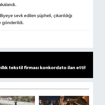
akalandı.
iyeye sevk edilen şüpheli, çıkarıldığı
 gönderildi.
llık tekstil firması konkordato ilan etti!