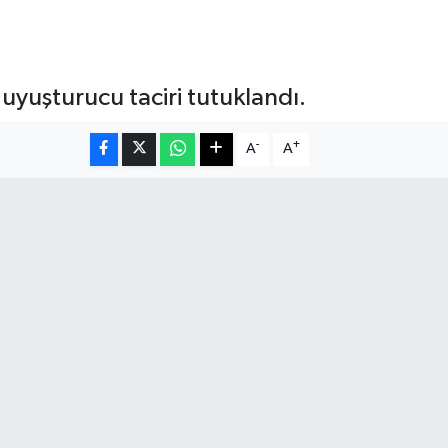
uyuşturucu taciri tutuklandı.
-
+
A
A