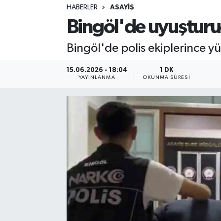
HABERLER
ASAYIŞ
Sağlık
Bingöl'de uyuşturuc
Spor
Bingöl'de polis ekiplerince y
Teknoloji
15.06.2026 - 18:04
1 DK
YAYINLANMA
OKUNMA SÜRESI
Yaşam