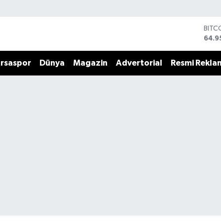
BITC
64.9
DOL
47,7
rsaspor
Dünya
Magazin
Advertorial
Resmi Rekla
EUR
55,2
STER
64,4
GRAM
6660
BİST
13.7