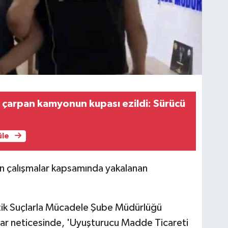
 çarpan kamyonun kupası ezildi: Sürücü
üle
en çalışmalar kapsamında yakalanan
tik Suçlarla Mücadele Şube Müdürlüğü
alar neticesinde, 'Uyuşturucu Madde Ticareti