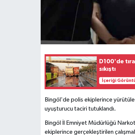
D100'de tıra
sıkıştı
İçeriği Görünt
Bingöl'de polis ekiplerince yürütül
uyuşturucu taciri tutuklandı.
Bingöl İl Emniyet Müdürlüğü Narko
ekiplerince gerçekleştirilen çalışm