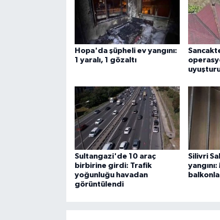
Hopa'da şüpheli ev yangını:
Sancakt
1 yaralı, 1 gözaltı
operasy
uyuşturu
Sultangazi'de 10 araç
Silivri 
birbirine girdi: Trafik
yangını:
yoğunluğu havadan
balkonla
görüntülendi