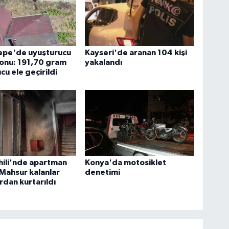
epe'de uyuşturucu
Kayseri'de aranan 104 kişi
onu: 191,70 gram
yakalandı
cu ele geçirildi
Sahili'nde apartman
Konya'da motosiklet
 Mahsur kalanlar
denetimi
rdan kurtarıldı