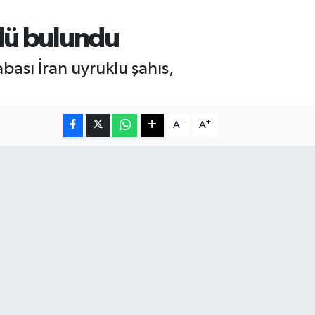
ölü bulundu
bası İran uyruklu şahıs,
-
+
A
A