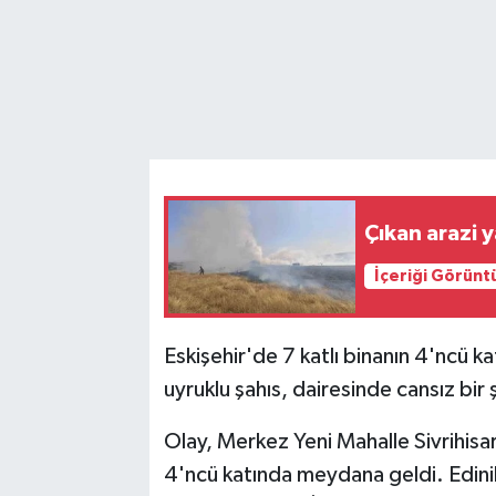
Çıkan arazi
İçeriği Görünt
Eskişehir'de 7 katlı binanın 4'ncü k
uyruklu şahıs, dairesinde cansız bir
Olay, Merkez Yeni Mahalle Sivrihisar
4'ncü katında meydana geldi. Edini