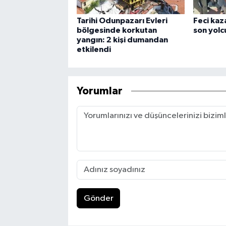
Tarihi Odunpazarı Evleri
Feci kaz
bölgesinde korkutan
son yolc
yangın: 2 kişi dumandan
etkilendi
Yorumlar
Gönder