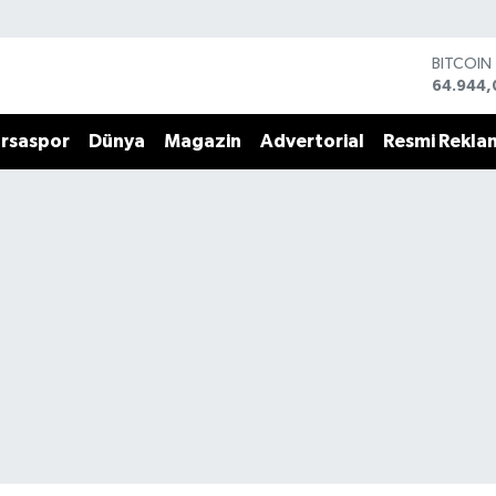
BITCOIN
64.944,
DOLAR
47,7436
rsaspor
Dünya
Magazin
Advertorial
Resmi Rekla
EURO
55,2510
STERLİN
64,4811
GRAM AL
6660.5
BİST100
13.779