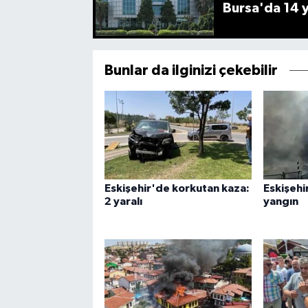
Bursa'da 14 yı
Bunlar da ilginizi çekebilir
Eskişehir'de korkutan kaza:
Eskişehi
2 yaralı
yangın