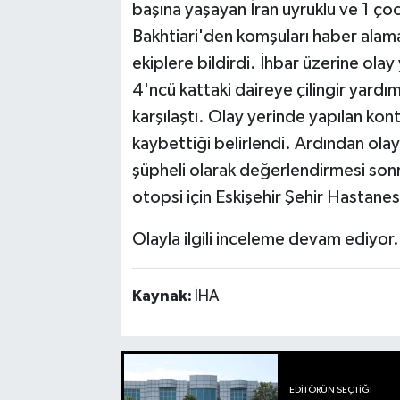
başına yaşayan İran uyruklu ve 1 ço
Bakhtiari'den komşuları haber ala
ekiplere bildirdi. İhbar üzerine olay 
4'ncü kattaki daireye çilingir yardım
karşılaştı. Olay yerinde yapılan kon
kaybettiği belirlendi. Ardından ola
şüpheli olarak değerlendirmesi son
otopsi için Eskişehir Şehir Hastan
Olayla ilgili inceleme devam ediyor.
Kaynak:
İHA
EDITÖRÜN SEÇTIĞI