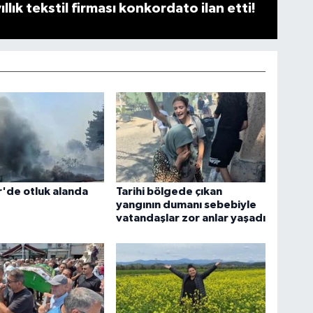
llık tekstil firması konkordato ilan etti!
r'de otluk alanda
Tarihi bölgede çıkan
yangının dumanı sebebiyle
vatandaşlar zor anlar yaşadı