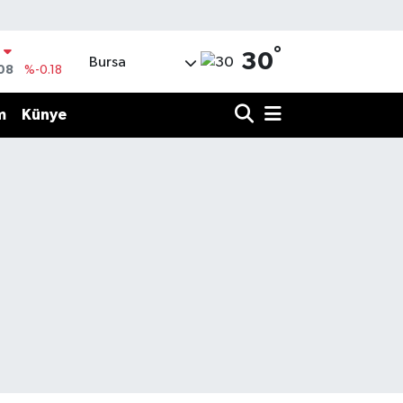
°
30
Bursa
08
%-0.18
%0.18
m
Künye
%0.32
%0.38
TIN
5
%0.03
%-14