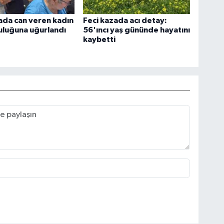
ada can veren kadın
Feci kazada acı detay:
uluğuna uğurlandı
56'ıncı yaş gününde hayatını
kaybetti