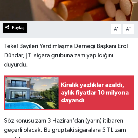
Paylaş
-
+
A
A
Tekel Bayileri Yardımlaşma Derneği Başkanı Erol
Dündar, JTI sigara grubuna zam yapıldığını
duyurdu.
Kiralık yazlıklar azaldı,
aylık fiyatlar 10 milyona
dayandı
Söz konusu zam 3 Haziran'dan (yarın) itibaren
geçerli olacak. Bu gruptaki sigaralara 5 TL zam