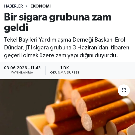
HABERLER
EKONOMI
Sağlık
Bir sigara grubuna zam
geldi
Spor
Tekel Bayileri Yardımlaşma Derneği Başkanı Erol
Teknoloji
Dündar, JTI sigara grubuna 3 Haziran’dan itibaren
geçerli olmak üzere zam yapıldığını duyurdu.
Yaşam
03.06.2026 - 11:43
1 DK
YAYINLANMA
OKUNMA SÜRESI