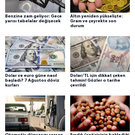
Benzine zam geliyor: Gece
Altın yeniden yükselişte:
yarısı tabelalar değişecek
Gram ve çeyrekte son
durum
Dolar ve euro güne nasıl
Dolar/TL için dikkat çeken
başladı? 7 Ağustos döviz
tahmin! Gözler o tarihe
kurları
çevrildi
Otomotiv dünyasını sarsan
Fındık üreticisinin beklediği