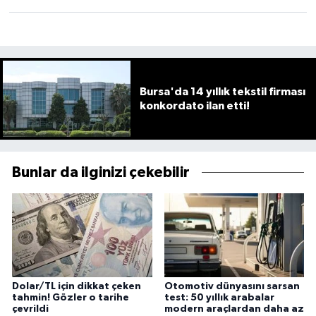
Bursa'da 14 yıllık tekstil firması
konkordato ilan etti!
Bunlar da ilginizi çekebilir
Dolar/TL için dikkat çeken
Otomotiv dünyasını sarsan
tahmin! Gözler o tarihe
test: 50 yıllık arabalar
çevrildi
modern araçlardan daha az