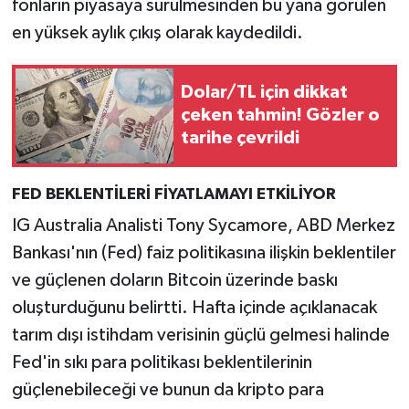
fonların piyasaya sürülmesinden bu yana görülen
en yüksek aylık çıkış olarak kaydedildi.
Dolar/TL için dikkat
çeken tahmin! Gözler o
tarihe çevrildi
FED BEKLENTİLERİ FİYATLAMAYI ETKİLİYOR
IG Australia Analisti Tony Sycamore, ABD Merkez
Bankası'nın (Fed) faiz politikasına ilişkin beklentiler
ve güçlenen doların Bitcoin üzerinde baskı
oluşturduğunu belirtti. Hafta içinde açıklanacak
tarım dışı istihdam verisinin güçlü gelmesi halinde
Fed'in sıkı para politikası beklentilerinin
güçlenebileceği ve bunun da kripto para