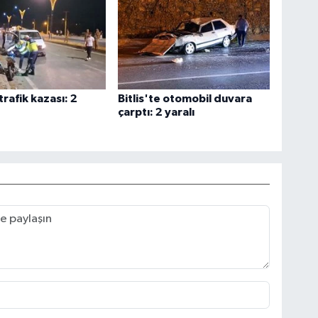
 trafik kazası: 2
Bitlis'te otomobil duvara
çarptı: 2 yaralı