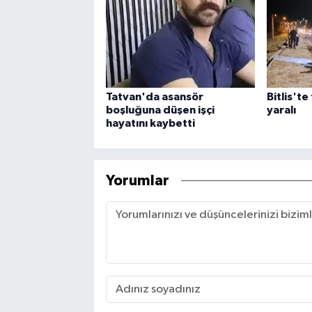
Tatvan'da asansör
Bitlis'te
boşluğuna düşen işçi
yaralı
hayatını kaybetti
Yorumlar