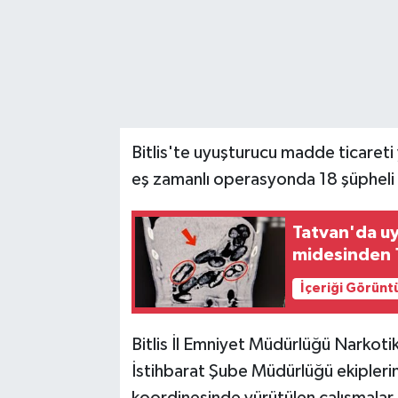
Bitlis'te uyuşturucu madde ticareti
eş zamanlı operasyonda 18 şüpheli y
Tatvan'da uy
midesinden 1
İçeriği Görünt
Bitlis İl Emniyet Müdürlüğü Narkot
İstihbarat Şube Müdürlüğü ekipleri
koordinesinde yürütülen çalışmalar 