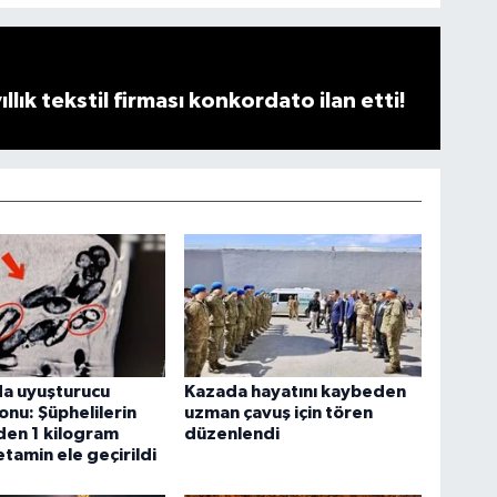
llık tekstil firması konkordato ilan etti!
da uyuşturucu
Kazada hayatını kaybeden
nu: Şüphelilerin
uzman çavuş için tören
den 1 kilogram
düzenlendi
amin ele geçirildi