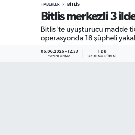
HABERLER
BITLIS
Sağlık
Bitlis merkezli 3 i
Spor
Bitlis'te uyuşturucu madde ti
operasyonda 18 şüpheli yakala
Teknoloji
06.06.2026 - 12:33
1 DK
Yaşam
YAYINLANMA
OKUNMA SÜRESI