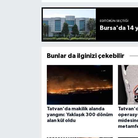
EDITÖRÜN SEÇTIĞI
Bursa'da 14 yı
Bunlar da ilginizi çekebilir
Tatvan'da makilik alanda
Tatvan'
yangını: Yaklaşık 300 dönüm
operasyo
alan kül oldu
midesin
metamfet