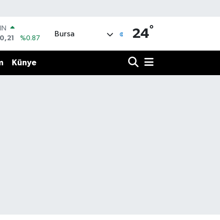
°
IN
24
Bursa
0,21
%0.87
R
36
%0.18
m
Künye
10
%0.32
İN
11
%0.38
 ALTIN
.55
%0.03
00
9
%-14