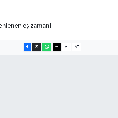
zenlenen eş zamanlı
-
+
A
A