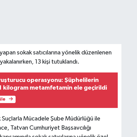
 yapan sokak satıcılarına yönelik düzenlenen
akalanırken, 13 kişi tutuklandı.
uşturucu operasyonu: Şüphelilerin
 kilogram metamfetamin ele geçirildi
üle
ik Suçlarla Mücadele Şube Müdürlüğü ile
nce, Tatvan Cumhuriyet Başsavcılığı
kapsamında sokak satıcılarına yönelik özel