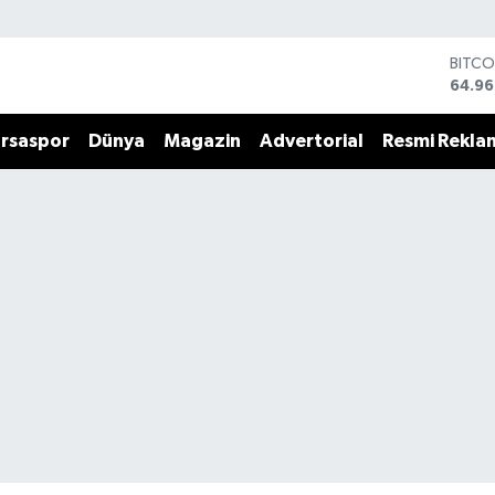
BITCO
64.96
DOLA
47,74
rsaspor
Dünya
Magazin
Advertorial
Resmi Rekla
EURO
55,25
STERL
64,48
GRAM
6660
BİST1
13.77