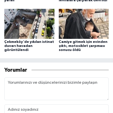
yaralı
levhalara çarparak devrildi
Çekmeköy'de yıkılan istinat
Camiye gitmek için evinden
duvarı havadan
çıktı, motosiklet çarpması
görüntülendi
sonucu öldü
Yorumlar