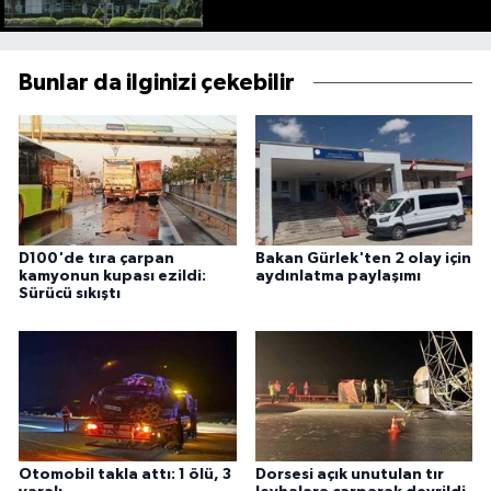
Bunlar da ilginizi çekebilir
D100'de tıra çarpan
Bakan Gürlek'ten 2 olay için
kamyonun kupası ezildi:
aydınlatma paylaşımı
Sürücü sıkıştı
Otomobil takla attı: 1 ölü, 3
Dorsesi açık unutulan tır