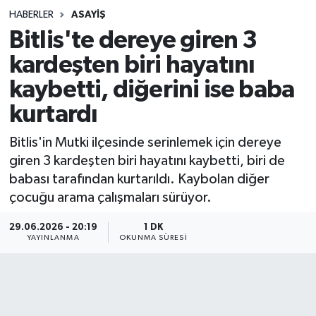
HABERLER
ASAYIŞ
Sağlık
Bitlis'te dereye giren 3
kardeşten biri hayatını
Spor
kaybetti, diğerini ise baba
Teknoloji
kurtardı
Yaşam
Bitlis'in Mutki ilçesinde serinlemek için dereye
giren 3 kardeşten biri hayatını kaybetti, biri de
babası tarafından kurtarıldı. Kaybolan diğer
çocuğu arama çalışmaları sürüyor.
29.06.2026 - 20:19
1 DK
YAYINLANMA
OKUNMA SÜRESI