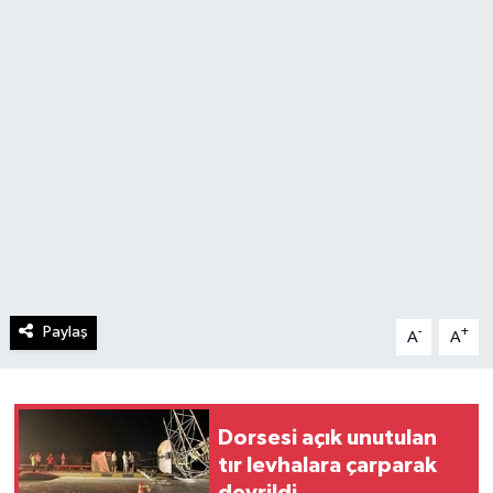
Paylaş
-
+
A
A
Dorsesi açık unutulan
tır levhalara çarparak
devrildi