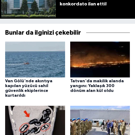
konkordato ilan etti!
Bunlar da ilginizi çekebilir
Van Gölü'nde akıntıya
Tatvan'da makilik alanda
kapılan yüzücü sahil
yangını: Yaklaşık 300
güvenlik ekiplerince
dönüm alan kül oldu
kurtarıldı