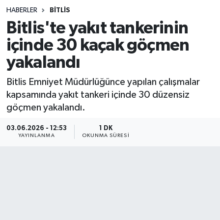
HABERLER
BITLIS
Sağlık
Bitlis'te yakıt tankerinin
içinde 30 kaçak göçmen
Spor
yakalandı
Teknoloji
Bitlis Emniyet Müdürlüğünce yapılan çalışmalar
Yaşam
kapsamında yakıt tankeri içinde 30 düzensiz
göçmen yakalandı.
03.06.2026 - 12:53
1 DK
YAYINLANMA
OKUNMA SÜRESI