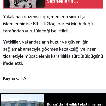
Şüphelilerin
midesinden 1 kilogram
metamfetamin ele
Yakalanan düzensiz göçmenlerin sınır dışı
geçirildi
işlemlerinin ise Bitlis İl Göç İdaresi Müdürlüğü
tarafından yürütüleceği belirtildi.
Yetkililer, vatandaşların huzur ve güvenliğini
sağlamak amacıyla göçmen kaçakçılığı ve insan
ticaretiyle mücadelenin kararlılıkla sürdürüldüğünü
ifade etti.
Kaynak:
İHA
Bursa'da 14 yıllık tekstil firması