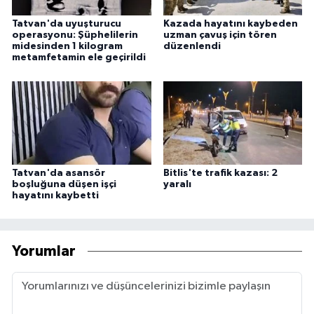
Tatvan'da uyuşturucu
Kazada hayatını kaybeden
operasyonu: Şüphelilerin
uzman çavuş için tören
midesinden 1 kilogram
düzenlendi
metamfetamin ele geçirildi
Tatvan'da asansör
Bitlis'te trafik kazası: 2
boşluğuna düşen işçi
yaralı
hayatını kaybetti
Yorumlar