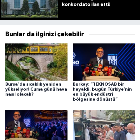
konkordato ilan etti!
Bunlar da ilginizi çekebilir
Bursa'da sıcaklık yeniden
Burkay: “TEKNOSAB bir
yükseliyor! Cuma günü hava
hayaldi, bugün Türkiye’nin
nasıl olacak?
en büyük endüstri
bölgesine dönüştü”