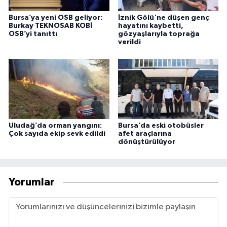
Bursa’ya yeni OSB geliyor:
İznik Gölü'ne düşen genç
Burkay TEKNOSAB KOBİ
hayatını kaybetti,
OSB’yi tanıttı
gözyaşlarıyla toprağa
verildi
Uludağ’da orman yangını:
Bursa’da eski otobüsler
Çok sayıda ekip sevk edildi
afet araçlarına
dönüştürülüyor
Yorumlar