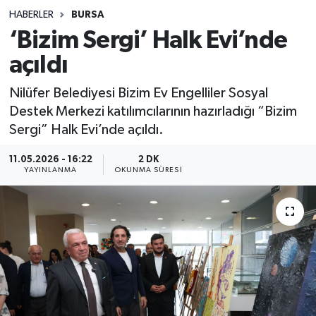
HABERLER
BURSA
Sağlık
‘Bizim Sergi’ Halk Evi’nde
açıldı
Spor
Nilüfer Belediyesi Bizim Ev Engelliler Sosyal
Teknoloji
Destek Merkezi katılımcılarının hazırladığı “Bizim
Sergi” Halk Evi’nde açıldı.
Yaşam
11.05.2026 - 16:22
2 DK
YAYINLANMA
OKUNMA SÜRESI