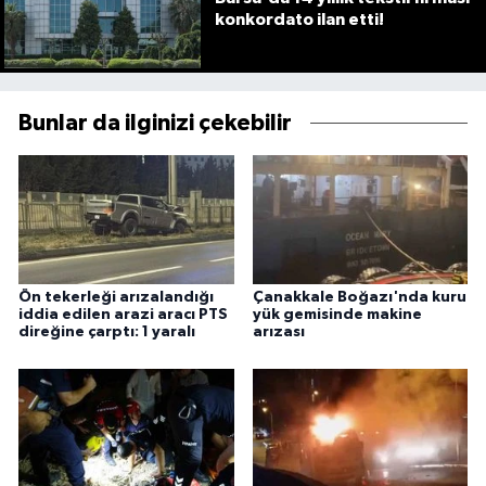
konkordato ilan etti!
Bunlar da ilginizi çekebilir
Ön tekerleği arızalandığı
Çanakkale Boğazı'nda kuru
iddia edilen arazi aracı PTS
yük gemisinde makine
direğine çarptı: 1 yaralı
arızası