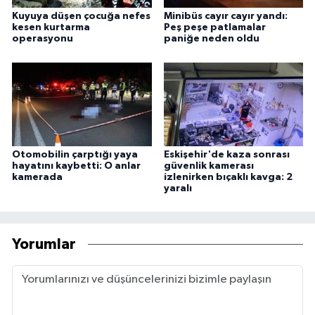
Kuyuya düşen çocuğa nefes
Minibüs cayır cayır yandı:
kesen kurtarma
Peş peşe patlamalar
operasyonu
paniğe neden oldu
Otomobilin çarptığı yaya
Eskişehir'de kaza sonrası
hayatını kaybetti: O anlar
güvenlik kamerası
kamerada
izlenirken bıçaklı kavga: 2
yaralı
Yorumlar