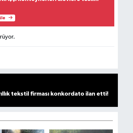
üle
ürüyor.
llık tekstil firması konkordato ilan etti!