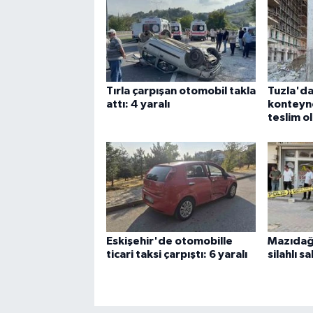
Tırla çarpışan otomobil takla
Tuzla'da 
attı: 4 yaralı
konteyne
teslim o
Eskişehir'de otomobille
Mazıdağı
ticari taksi çarpıştı: 6 yaralı
silahlı sa