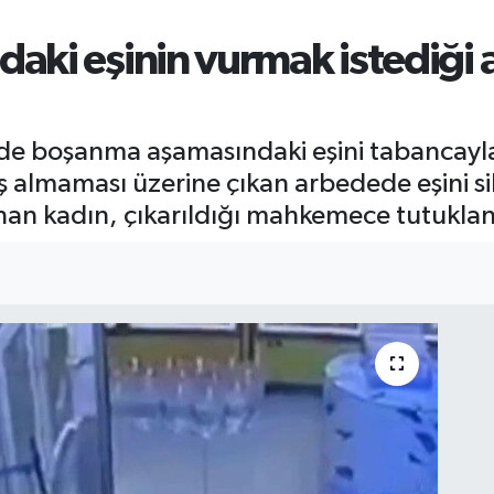
ki eşinin vurmak istediği a
nde boşanma aşamasındaki eşini tabancayl
eş almaması üzerine çıkan arbedede eşini si
lınan kadın, çıkarıldığı mahkemece tutuklan