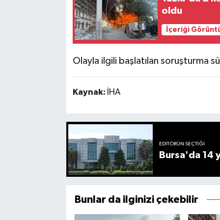
oldu
İçeriği Görünt
Olayla ilgili başlatılan soruşturma s
Kaynak:
İHA
EDITÖRÜN SEÇTIĞI
Bursa'da 14 yı
Bunlar da ilginizi çekebilir