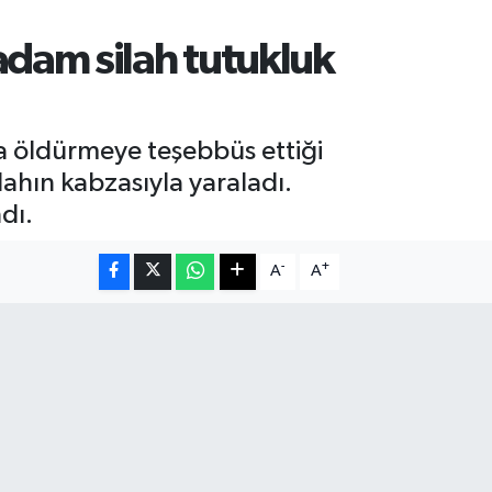
dam silah tutukluk
a öldürmeye teşebbüs ettiği
lahın kabzasıyla yaraladı.
dı.
-
+
A
A