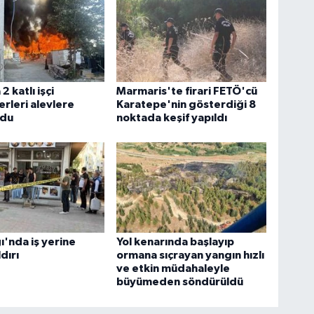
2 katlı işçi
Marmaris'te firari FETÖ'cü
rleri alevlere
Karatepe'nin gösterdiği 8
ldu
noktada keşif yapıldı
'nda iş yerine
Yol kenarında başlayıp
ldırı
ormana sıçrayan yangın hızlı
ve etkin müdahaleyle
büyümeden söndürüldü