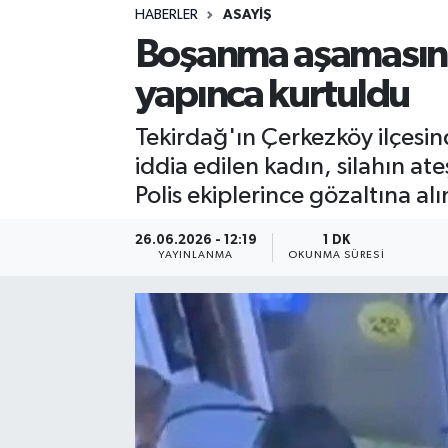
HABERLER
ASAYIŞ
Sağlık
Boşanma aşamasında
yapınca kurtuldu
Spor
Tekirdağ'ın Çerkezköy ilçesi
Teknoloji
iddia edilen kadın, silahın at
Yaşam
Polis ekiplerince gözaltına a
26.06.2026 - 12:19
1 DK
YAYINLANMA
OKUNMA SÜRESI