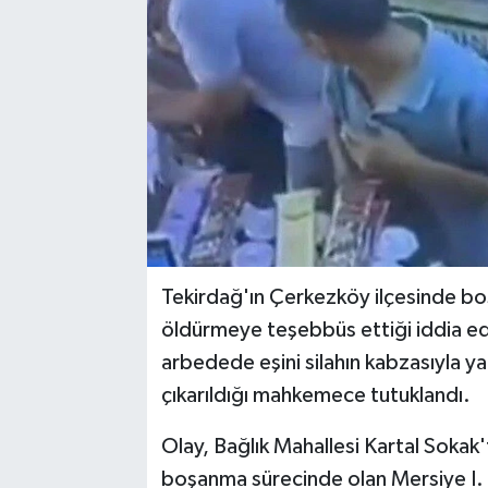
Tekirdağ'ın Çerkezköy ilçesinde b
öldürmeye teşebbüs ettiği iddia edi
arbedede eşini silahın kabzasıyla yar
çıkarıldığı mahkemece tutuklandı.
Olay, Bağlık Mahallesi Kartal Sokak
boşanma sürecinde olan Mersiye I. il