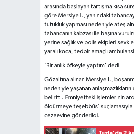
arasında başlayan tartışma kısa sü
göre Mersiye I., yanındaki tabancay
tutukluk yapması nedeniyle ateş al
tabancanın kabzası ile başına vurul
yerine sağlık ve polis ekipleri sevk 
yaralı koca, tedbir amaçlı ambulansl
'Bir anlık öfkeyle yaptım' dedi
Gözaltına alınan Mersiye I., boşan
nedeniyle yaşanan anlaşmazlıkların etk
belirtti. Emniyetteki işlemlerinin a
öldürmeye teşebbüs' suçlamasıyla 
cezaevine gönderildi.
Tuzla'da 2 ka