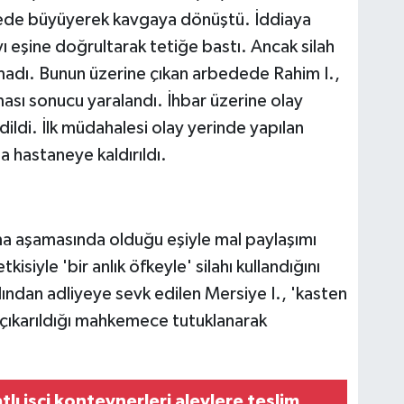
rede büyüyerek kavgaya dönüştü. İddiaya
ı eşine doğrultarak tetiğe bastı. Ancak silah
madı. Bunun üzerine çıkan arbedede Rahim I.,
ması sonucu yaralandı. İhbar üzerine olay
edildi. İlk müdahalesi olay yerinde yapılan
a hastaneye kaldırıldı.
ma aşamasında olduğu eşiyle mal paylaşımı
isiyle 'bir anlık öfkeyle' silahı kullandığını
rdından adliyeye sevk edilen Mersiye I., 'kasten
çıkarıldığı mahkemece tutuklanarak
tlı işçi konteynerleri alevlere teslim