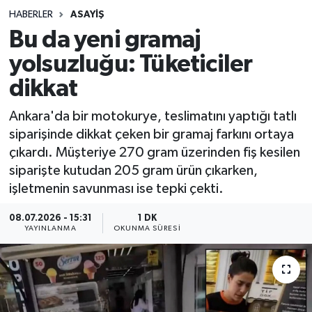
HABERLER
ASAYIŞ
Sağlık
Bu da yeni gramaj
yolsuzluğu: Tüketiciler
Spor
dikkat
Teknoloji
Ankara'da bir motokurye, teslimatını yaptığı tatlı
Yaşam
siparişinde dikkat çeken bir gramaj farkını ortaya
çıkardı. Müşteriye 270 gram üzerinden fiş kesilen
siparişte kutudan 205 gram ürün çıkarken,
işletmenin savunması ise tepki çekti.
08.07.2026 - 15:31
1 DK
YAYINLANMA
OKUNMA SÜRESI