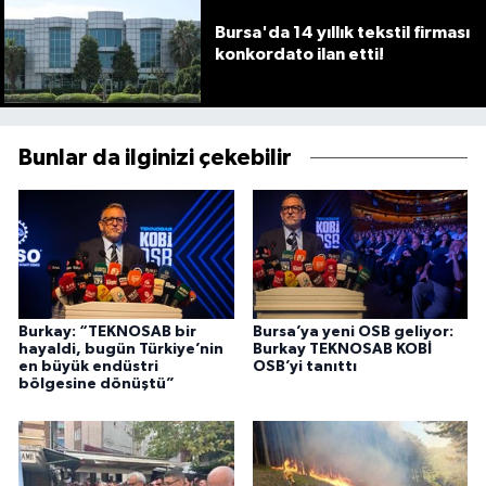
Bursa'da 14 yıllık tekstil firması
konkordato ilan etti!
Bunlar da ilginizi çekebilir
Burkay: “TEKNOSAB bir
Bursa’ya yeni OSB geliyor:
hayaldi, bugün Türkiye’nin
Burkay TEKNOSAB KOBİ
en büyük endüstri
OSB’yi tanıttı
bölgesine dönüştü”