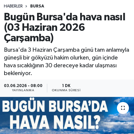
HABERLER
BURSA
Sağlık
Bugün Bursa'da hava nasıl
(03 Haziran 2026
Spor
Çarşamba)
Teknoloji
Bursa'da 3 Haziran Çarşamba günü tam anlamıyla
Yaşam
güneşli bir gökyüzü hakim olurken, gün içinde
hava sıcaklığının 30 dereceye kadar ulaşması
bekleniyor.
03.06.2026 - 08:00
1 DK
YAYINLANMA
OKUNMA SÜRESI