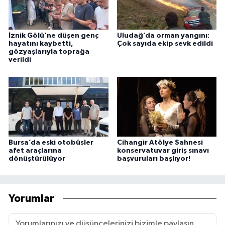
İznik Gölü'ne düşen genç
Uludağ’da orman yangını:
hayatını kaybetti,
Çok sayıda ekip sevk edildi
gözyaşlarıyla toprağa
verildi
Bursa’da eski otobüsler
Cihangir Atölye Sahnesi
afet araçlarına
konservatuvar giriş sınavı
dönüştürülüyor
başvuruları başlıyor!
Yorumlar