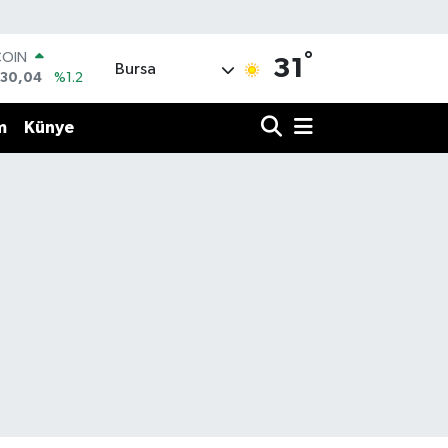
°
COIN
31
Bursa
130,04
%1.2
LAR
7106
%0.17
m
Künye
RO
1652
%0.27
RLİN
4046
%0.35
M ALTIN
8.49
%2.12
T100
887
%64