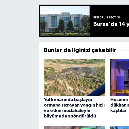
EDITÖRÜN SEÇTIĞI
Bursa'da 14 yı
Bunlar da ilginizi çekebilir
Yol kenarında başlayıp
Husumetl
ormana sıçrayan yangın hızlı
dükkanın
ve etkin müdahaleyle
kaçtılar
büyümeden söndürüldü