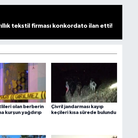
llık tekstil firması konkordato ilan etti!
ileri olan berberin
Çivril jandarması kayıp
a kurşun yağdırıp
keçileri kısa sürede bulundu