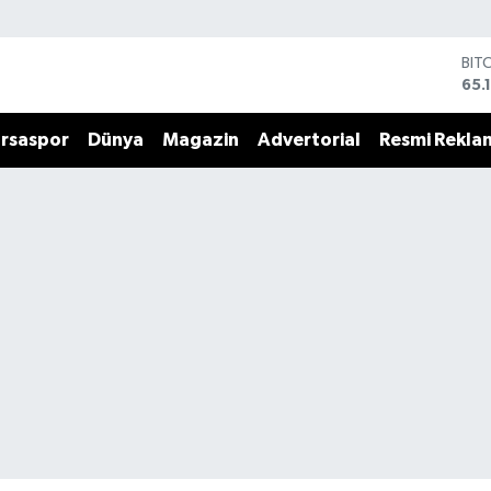
BIT
65.
DO
47,
rsaspor
Dünya
Magazin
Advertorial
Resmi Rekla
EU
55,
STE
64,
GRA
661
BİS
13.