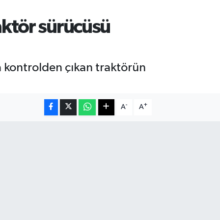
aktör sürücüsü
a kontrolden çıkan traktörün
-
+
A
A