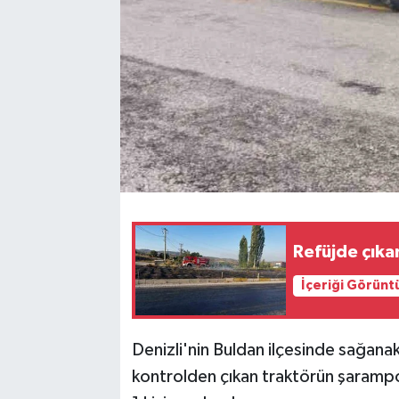
Refüjde çıka
İçeriği Görünt
Denizli'nin Buldan ilçesinde sağana
kontrolden çıkan traktörün şaramp