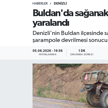
HABERLER
DENIZLI
Sağlık
Buldan'da sağanak 
yaralandı
Spor
Denizli'nin Buldan ilçesinde
Teknoloji
şarampole devrilmesi sonucu 
Yaşam
05.06.2026 - 19:56
1 DK
YAYINLANMA
OKUNMA SÜRESI