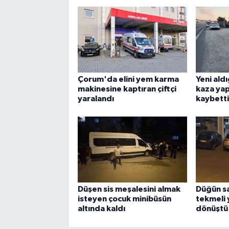
Çorum'da elini yem karma
Yeni ald
makinesine kaptıran çiftçi
kaza yap
yaralandı
kaybetti
Düşen sis meşalesini almak
Düğün sa
isteyen çocuk minibüsün
tekmeli
altında kaldı
dönüştü