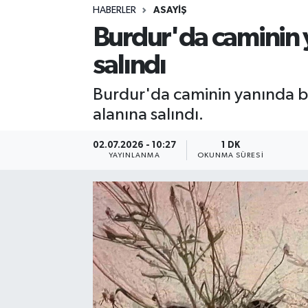
HABERLER
ASAYIŞ
Sağlık
Burdur'da caminin 
salındı
Spor
Burdur'da caminin yanında bu
Teknoloji
alanına salındı.
Yaşam
02.07.2026 - 10:27
1 DK
YAYINLANMA
OKUNMA SÜRESI