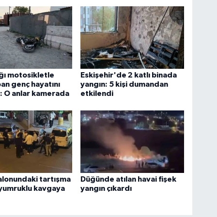
ığı motosikletle
Eskişehir'de 2 katlı binada
an genç hayatını
yangın: 5 kişi dumandan
: O anlar kamerada
etkilendi
lonundaki tartışma
Düğünde atılan havai fişek
 yumruklu kavgaya
yangın çıkardı