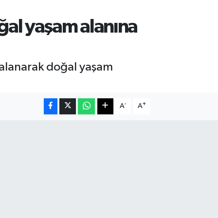
ğal yaşam alanına
akalanarak doğal yaşam
-
+
A
A