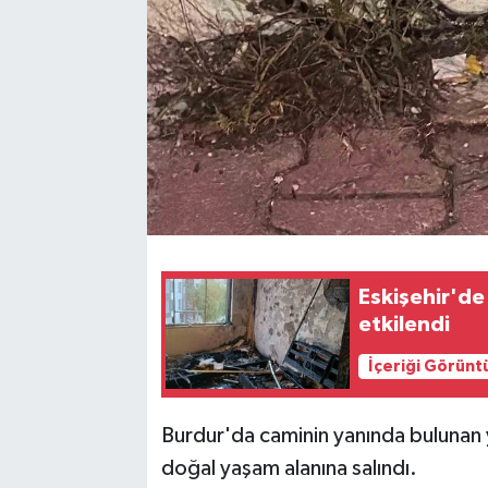
Eskişehir'de
etkilendi
İçeriği Görünt
Burdur'da caminin yanında bulunan yı
doğal yaşam alanına salındı.