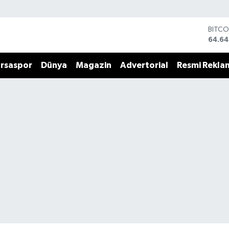
BITCO
64.64
DOLA
47,6
rsaspor
Dünya
Magazin
Advertorial
Resmi Rekla
EURO
55,0
STERL
64,21
GRAM
6500
BİST1
13.79