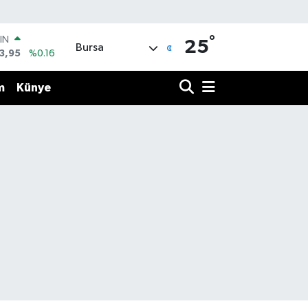
°
IN
25
Bursa
3,95
%0.16
R
704
%0
m
Künye
406
%-0.08
İN
43
%0
 ALTIN
.87
%0.12
00
9
%70