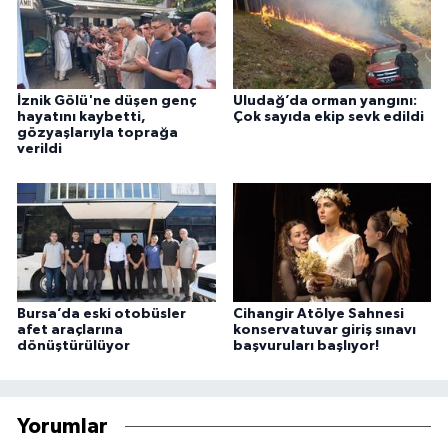
İznik Gölü'ne düşen genç
Uludağ’da orman yangını:
hayatını kaybetti,
Çok sayıda ekip sevk edildi
gözyaşlarıyla toprağa
verildi
Bursa’da eski otobüsler
Cihangir Atölye Sahnesi
afet araçlarına
konservatuvar giriş sınavı
dönüştürülüyor
başvuruları başlıyor!
Yorumlar