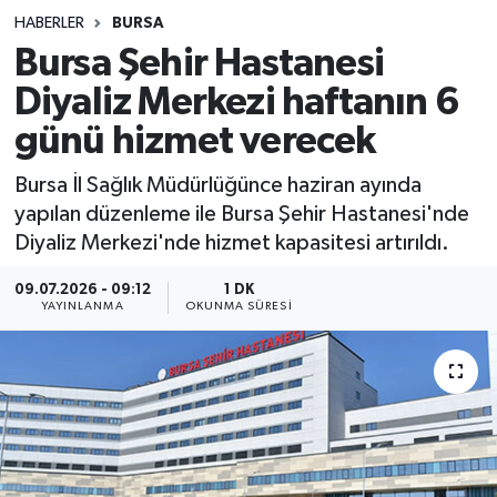
HABERLER
BURSA
Sağlık
Bursa Şehir Hastanesi
Diyaliz Merkezi haftanın 6
Spor
günü hizmet verecek
Teknoloji
Bursa İl Sağlık Müdürlüğünce haziran ayında
Yaşam
yapılan düzenleme ile Bursa Şehir Hastanesi'nde
Diyaliz Merkezi'nde hizmet kapasitesi artırıldı.
09.07.2026 - 09:12
1 DK
YAYINLANMA
OKUNMA SÜRESI