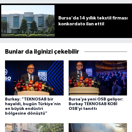
Bursa'da 14 yıllık tekstil firması
konkordato ilan etti!
Bunlar da ilginizi çekebilir
Burkay: “TEKNOSAB bir
Bursa’ya yeni OSB geliyor:
hayaldi, bugün Türkiye’nin
Burkay TEKNOSAB KOBİ
en büyük endüstri
OSB’yi tanıttı
bölgesine dönüştü”