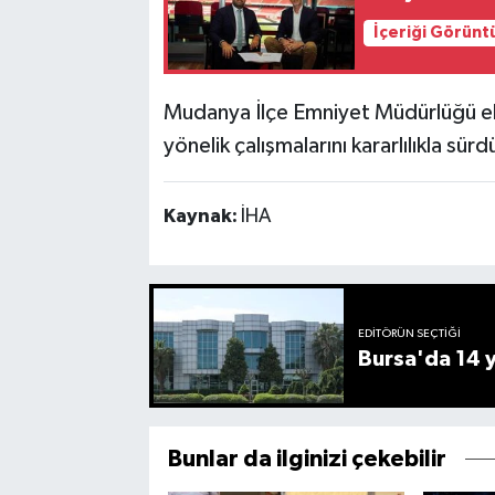
İçeriği Görünt
Mudanya İlçe Emniyet Müdürlüğü eki
yönelik çalışmalarını kararlılıkla sürd
Kaynak:
İHA
EDITÖRÜN SEÇTIĞI
Bursa'da 14 yı
Bunlar da ilginizi çekebilir