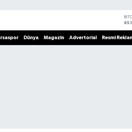
BIT
65.
DO
47,
rsaspor
Dünya
Magazin
Advertorial
Resmi Rekla
EU
55,
STE
64,
GRA
661
BİS
13.