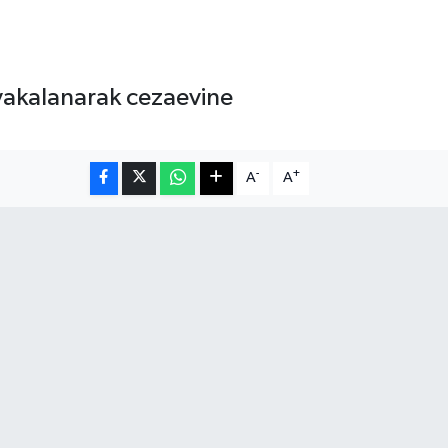
 yakalanarak cezaevine
-
+
A
A