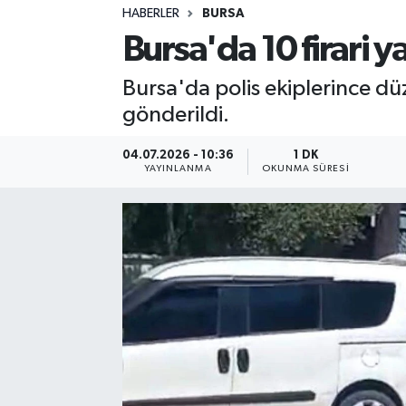
HABERLER
BURSA
Sağlık
Bursa'da 10 firari y
Spor
Bursa'da polis ekiplerince d
gönderildi.
Teknoloji
04.07.2026 - 10:36
1 DK
Yaşam
YAYINLANMA
OKUNMA SÜRESI