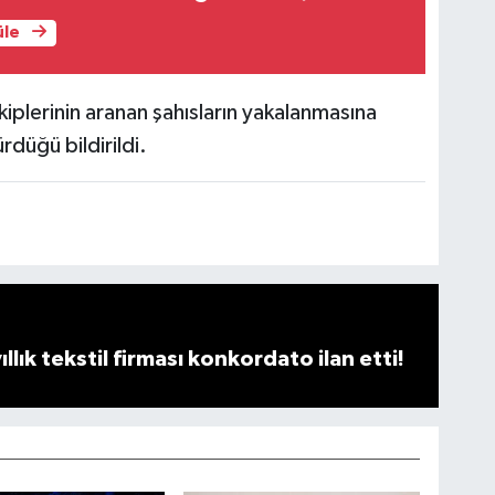
üle
plerinin aranan şahısların yakalanmasına
ürdüğü bildirildi.
llık tekstil firması konkordato ilan etti!