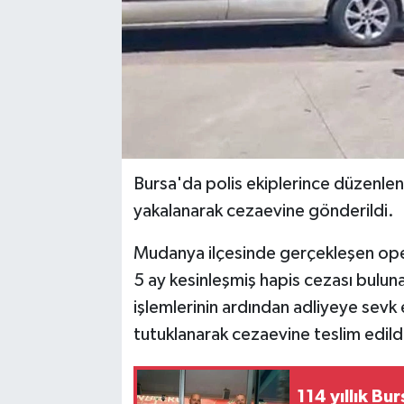
Bursa'da polis ekiplerince düzenle
yakalanarak cezaevine gönderildi.
Mudanya ilçesinde gerçekleşen ope
5 ay kesinleşmiş hapis cezası buluna
işlemlerinin ardından adliyeye sevk 
tutuklanarak cezaevine teslim edild
114 yıllık Bu