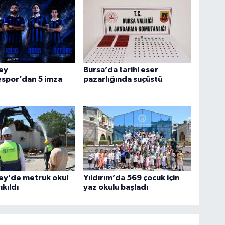
ey
Bursa’da tarihi eser
espor’dan 5 imza
pazarlığında suçüstü
ey’de metruk okul
Yıldırım’da 569 çocuk için
ıkıldı
yaz okulu başladı