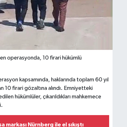
nen operasyonda, 10 firari hükümlü
rasyon kapsamında, haklarında toplam 60 yıl
n 10 firari gözaltına alındı. Emniyetteki
edilen hükümlüler, çıkarıldıkları mahkemece
i.
rsa markası Nürnberg ile el sıkıştı