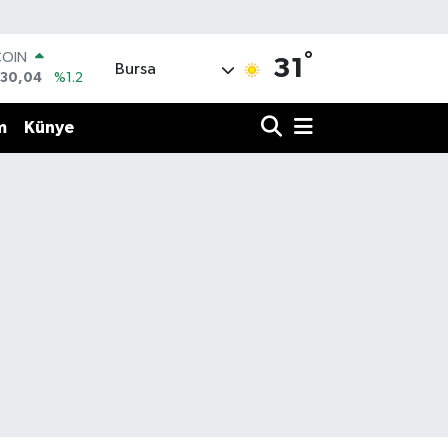
°
COIN
31
Bursa
130,04
%1.2
LAR
7106
%0.17
m
Künye
RO
1652
%0.27
RLİN
4046
%0.35
M ALTIN
8.49
%2.12
T100
773
%-19