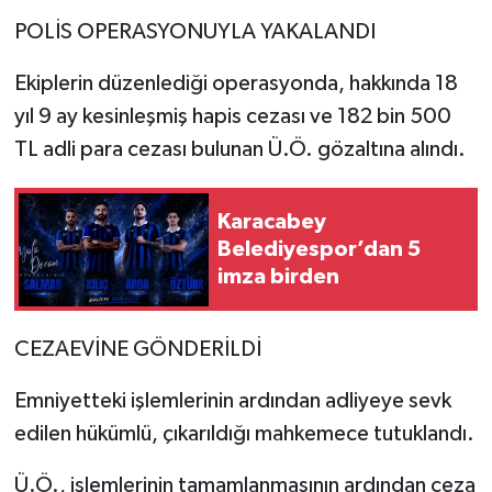
POLİS OPERASYONUYLA YAKALANDI
Ekiplerin düzenlediği operasyonda, hakkında 18
yıl 9 ay kesinleşmiş hapis cezası ve 182 bin 500
TL adli para cezası bulunan Ü.Ö. gözaltına alındı.
Karacabey
Belediyespor’dan 5
imza birden
CEZAEVİNE GÖNDERİLDİ
Emniyetteki işlemlerinin ardından adliyeye sevk
edilen hükümlü, çıkarıldığı mahkemece tutuklandı.
Ü.Ö., işlemlerinin tamamlanmasının ardından ceza