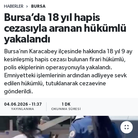
HABERLER
BURSA
Sağlık
Bursa’da 18 yıl hapis
cezasıyla aranan hükümlü
Spor
yakalandı
Teknoloji
Bursa’nın Karacabey ilçesinde hakkında 18 yıl 9 ay
Yaşam
kesinleşmiş hapis cezası bulunan firari hükümlü,
polis ekiplerinin operasyonuyla yakalandı.
Emniyetteki işlemlerinin ardından adliyeye sevk
edilen hükümlü, tutuklanarak cezaevine
gönderildi.
04.06.2026 - 11:37
1 DK
YAYINLANMA
OKUNMA SÜRESI