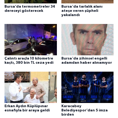
Bursa’da termometreler 34
Bursa'da tarlalık alanı
dereceyi gösterecek
ateşe veren şüpheli
yakalandı
Çalıntı araçla 10 kilometre
Bursa'da zihinsel engelli
kaçtı, 380 bin TL ceza yedi
adamdan haber alınamıyor
Erkan Aydın Küplüpınar
Karacabey
esnafıyla bir araya geldi
Belediyespor’dan 5 imza
birden