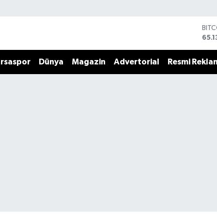
DOL
47,
EUR
55,
rsaspor
Dünya
Magazin
Advertorial
Resmi Rekla
STE
64,
GRA
664
BİS
13.7
BIT
65.1