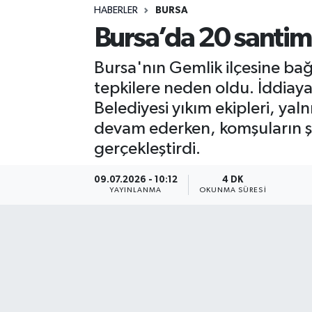
HABERLER
BURSA
Sağlık
Bursa’da 20 santimli
Spor
Bursa'nın Gemlik ilçesine bağl
tepkilere neden oldu. İddiaya
Teknoloji
Belediyesi yıkım ekipleri, yal
devam ederken, komşuların şik
Yaşam
gerçekleştirdi.
09.07.2026 - 10:12
4 DK
YAYINLANMA
OKUNMA SÜRESI