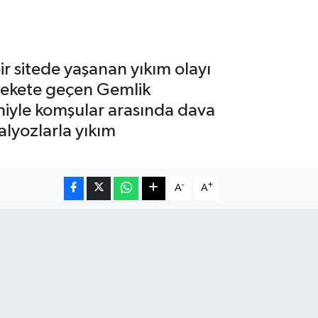
ir sitede yaşanan yıkım olayı
arekete geçen Gemlik
deniyle komşular arasında dava
alyozlarla yıkım
-
+
A
A