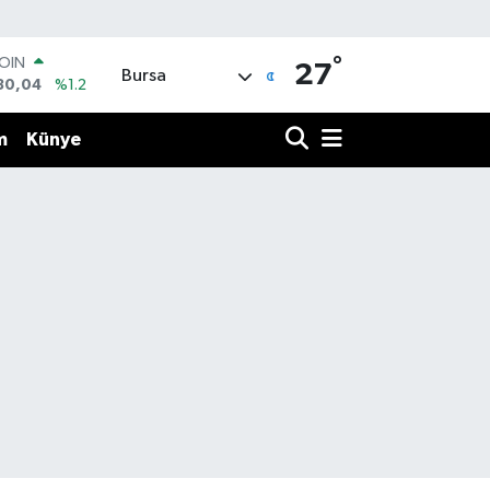
°
AR
27
Bursa
7106
%0.17
O
1652
%0.27
m
Künye
RLİN
4046
%0.35
M ALTIN
8.99
%2.59
T100
73
%-19
COIN
30,04
%1.2