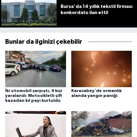
Bursa'da 14 yıllık tekstil firması
konkordato ilan etti!
Bunlar da ilginizi çekebilir
İki otomobil çarpıştı, 4 kişi
Karacabey'de ormanlık
yaralandı: Motosikletli çift
alanda yangın paniği
kazadan kıl payı kurtuldu