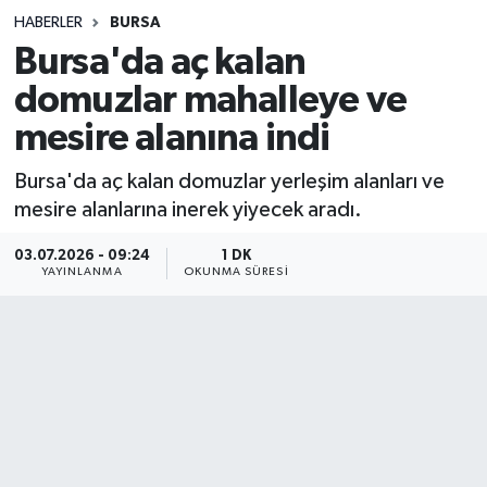
HABERLER
BURSA
Sağlık
Bursa'da aç kalan
domuzlar mahalleye ve
Spor
mesire alanına indi
Teknoloji
Bursa'da aç kalan domuzlar yerleşim alanları ve
Yaşam
mesire alanlarına inerek yiyecek aradı.
03.07.2026 - 09:24
1 DK
YAYINLANMA
OKUNMA SÜRESI