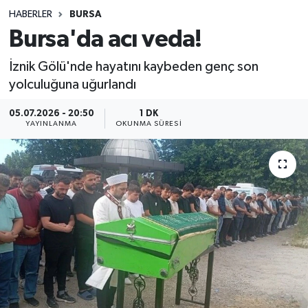
HABERLER
BURSA
Sağlık
Bursa'da acı veda!
Spor
İznik Gölü'nde hayatını kaybeden genç son
yolculuğuna uğurlandı
Teknoloji
05.07.2026 - 20:50
1 DK
YAYINLANMA
OKUNMA SÜRESI
Yaşam