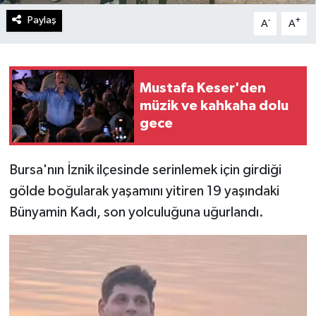
Paylaş
-
+
A
A
Mustafa Keser'den
müzik ve kahkaha dolu
gece
Bursa'nın İznik ilçesinde serinlemek için girdiği
gölde boğularak yaşamını yitiren 19 yaşındaki
Bünyamin Kadı, son yolculuğuna uğurlandı.