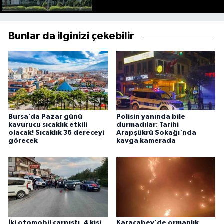
Bunlar da ilginizi çekebilir
Bursa’da Pazar günü
Polisin yanında bile
kavurucu sıcaklık etkili
durmadılar: Tarihi
olacak! Sıcaklık 36 dereceyi
Arapşükrü Sokağı'nda
görecek
kavga kamerada
İki otomobil çarpıştı, 4 kişi
Karacabey'de ormanlık