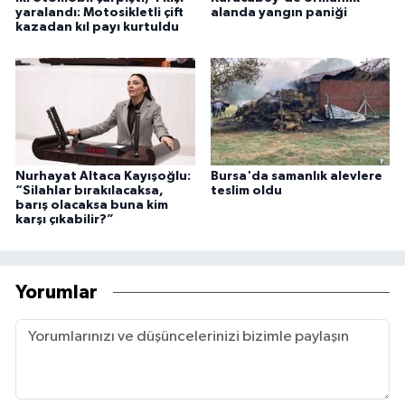
yaralandı: Motosikletli çift
alanda yangın paniği
kazadan kıl payı kurtuldu
Nurhayat Altaca Kayışoğlu:
Bursa'da samanlık alevlere
“Silahlar bırakılacaksa,
teslim oldu
barış olacaksa buna kim
karşı çıkabilir?”
Yorumlar