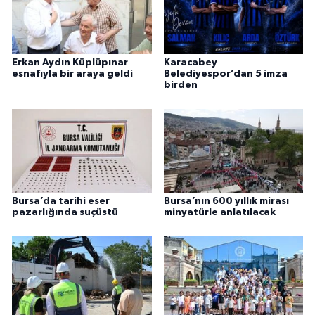
Erkan Aydın Küplüpınar
Karacabey
esnafıyla bir araya geldi
Belediyespor’dan 5 imza
birden
Bursa’da tarihi eser
Bursa’nın 600 yıllık mirası
pazarlığında suçüstü
minyatürle anlatılacak