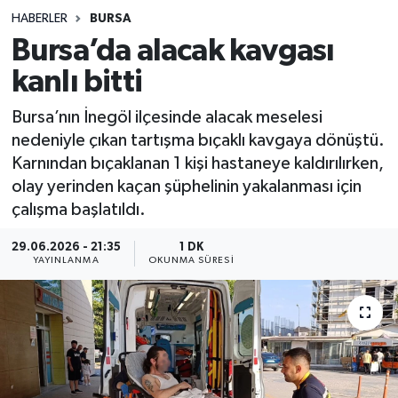
HABERLER
BURSA
Sağlık
Bursa’da alacak kavgası
kanlı bitti
Spor
Bursa’nın İnegöl ilçesinde alacak meselesi
Teknoloji
nedeniyle çıkan tartışma bıçaklı kavgaya dönüştü.
Karnından bıçaklanan 1 kişi hastaneye kaldırılırken,
Yaşam
olay yerinden kaçan şüphelinin yakalanması için
çalışma başlatıldı.
29.06.2026 - 21:35
1 DK
YAYINLANMA
OKUNMA SÜRESI