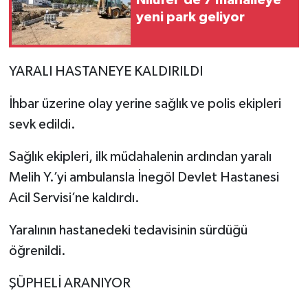
Nilüfer’de 7 mahalleye
yeni park geliyor
YARALI HASTANEYE KALDIRILDI
İhbar üzerine olay yerine sağlık ve polis ekipleri
sevk edildi.
Sağlık ekipleri, ilk müdahalenin ardından yaralı
Melih Y.’yi ambulansla İnegöl Devlet Hastanesi
Acil Servisi’ne kaldırdı.
Yaralının hastanedeki tedavisinin sürdüğü
öğrenildi.
ŞÜPHELİ ARANIYOR