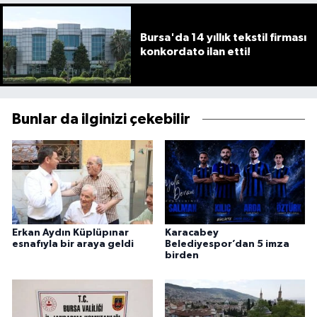
Bursa'da 14 yıllık tekstil firması
konkordato ilan etti!
Bunlar da ilginizi çekebilir
Erkan Aydın Küplüpınar
Karacabey
esnafıyla bir araya geldi
Belediyespor’dan 5 imza
birden