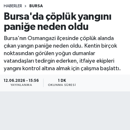
HABERLER
BURSA
Sağlık
Bursa'da çöplük yangını
paniğe neden oldu
Spor
Bursa'nın Osmangazi ilçesinde çöplük alanda
Teknoloji
çıkan yangın paniğe neden oldu. Kentin birçok
noktasından görülen yoğun dumanlar
Yaşam
vatandaşları tedirgin ederken, itfaiye ekipleri
yangını kontrol altına almak için çalışma başlattı.
12.06.2026 - 15:56
1 DK
YAYINLANMA
OKUNMA SÜRESI