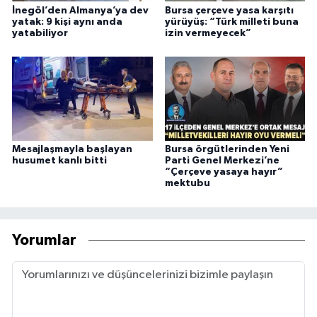
İnegöl’den Almanya’ya dev
Bursa çerçeve yasa karşıtı
yatak: 9 kişi aynı anda
yürüyüş: “Türk milleti buna
yatabiliyor
izin vermeyecek”
Mesajlaşmayla başlayan
Bursa örgütlerinden Yeni
husumet kanlı bitti
Parti Genel Merkezi’ne
“Çerçeve yasaya hayır”
mektubu
Yorumlar