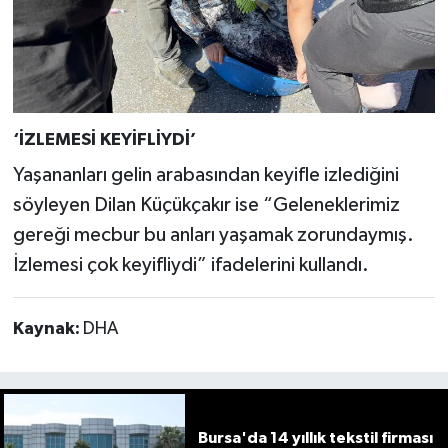
‘İZLEMESİ KEYİFLİYDİ’
Yaşananları gelin arabasından keyifle izlediğini
söyleyen Dilan Küçükçakır ise “Geleneklerimiz
gereği mecbur bu anları yaşamak zorundaymış.
İzlemesi çok keyifliydi” ifadelerini kullandı.
Kaynak:
DHA
Bursa'da 14 yıllık tekstil firması