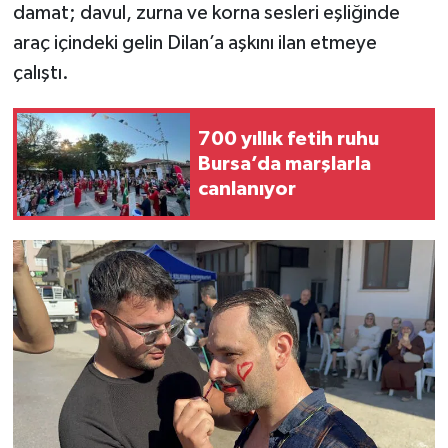
damat; davul, zurna ve korna sesleri eşliğinde
araç içindeki gelin Dilan’a aşkını ilan etmeye
çalıştı.
700 yıllık fetih ruhu
Bursa’da marşlarla
canlanıyor