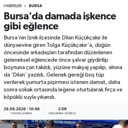
HABERLER
BURSA
Sağlık
Bursa'da damada işkence
gibi eğlence
Spor
Bursa'nın İznik ilçesinde Dilan Küçükçakır ile
Teknoloji
dünyaevine giren Tolga Küçükçakır'a, düğün
öncesinde arkadaşları tarafından düzenlenen
Yaşam
geleneksel eğlencede önce şalvar giydirilip
boynuna çan takıldı, yüzüne makyaj yapılıp, alnına
da ‘Dilan’ yazıldı. Gelenek gereği boş tüp
verilerek yumurta pişirmesi istenen damat, daha
sonra sokak ortasında leğene oturtularak fırça ve
köpüklü suyla yıkandı.
29.06.2026 - 10:46
2 DK
YAYINLANMA
OKUNMA SÜRESI