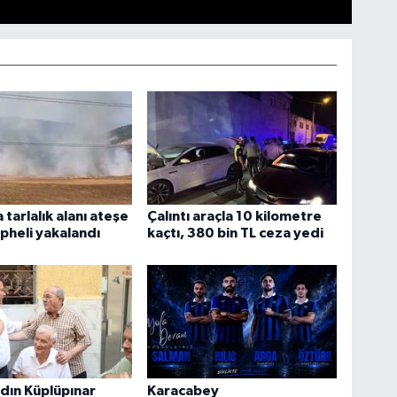
 tarlalık alanı ateşe
Çalıntı araçla 10 kilometre
pheli yakalandı
kaçtı, 380 bin TL ceza yedi
dın Küplüpınar
Karacabey