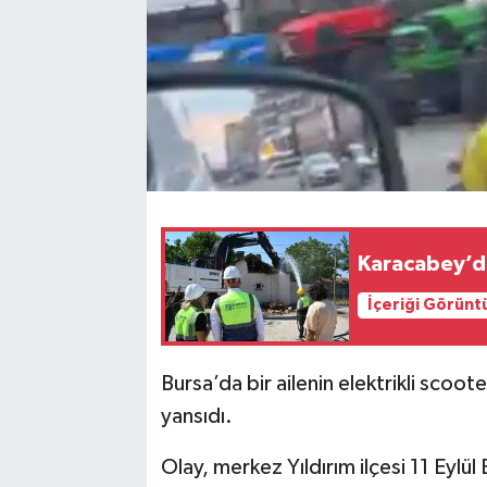
Karacabey’de
İçeriği Görünt
Bursa’da bir ailenin elektrikli scoot
yansıdı.
Olay, merkez Yıldırım ilçesi 11 Eylül