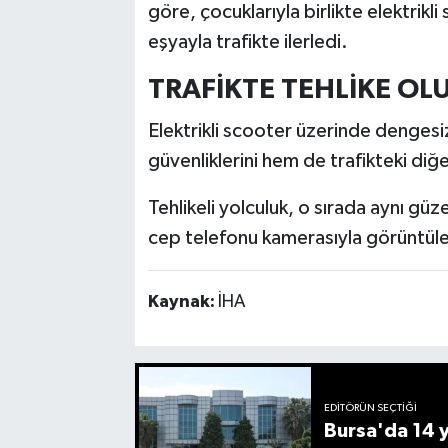
göre, çocuklarıyla birlikte elektrikl
eşyayla trafikte ilerledi.
TRAFİKTE TEHLİKE O
Elektrikli scooter üzerinde dengesi
güvenliklerini hem de trafikteki diğer
Tehlikeli yolculuk, o sırada aynı gü
cep telefonu kamerasıyla görüntüle
Kaynak:
İHA
EDITÖRÜN SEÇTIĞI
Bursa'da 14 yı