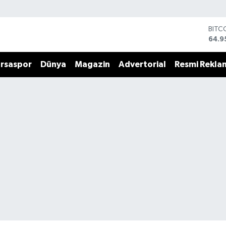
BITC
64.9
DOL
47,7
rsaspor
Dünya
Magazin
Advertorial
Resmi Rekla
EUR
55,2
STER
64,4
GRAM
6660
BİST
13.7