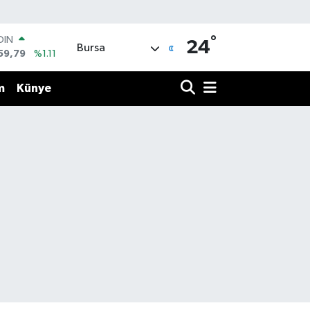
°
OIN
24
Bursa
59,79
%1.11
AR
436
%0.18
m
Künye
O
510
%0.32
LİN
811
%0.38
 ALTIN
.55
%0.03
100
79
%-14