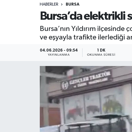
HABERLER
BURSA
Sağlık
Bursa’da elektrikli 
Spor
Bursa’nın Yıldırım ilçesinde ço
ve eşyayla trafikte ilerlediği
Teknoloji
04.06.2026 - 09:54
1 DK
Yaşam
YAYINLANMA
OKUNMA SÜRESI