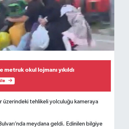
 metruk okul lojmanı yıkıldı
üle
er üzerindeki tehlikeli yolculuğu kameraya
 Bulvarı’nda meydana geldi. Edinilen bilgiye