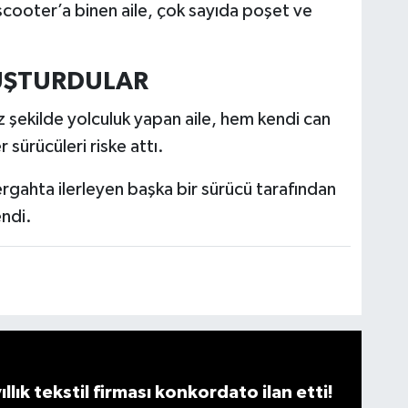
i scooter’a binen aile, çok sayıda poşet ve
LUŞTURDULAR
z şekilde yolculuk yapan aile, hem kendi can
 sürücüleri riske attı.
zergahta ilerleyen başka bir sürücü tarafından
ndi.
llık tekstil firması konkordato ilan etti!