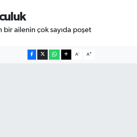
lculuk
n bir ailenin çok sayıda poşet
-
+
A
A