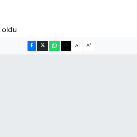
r oldu
-
+
A
A