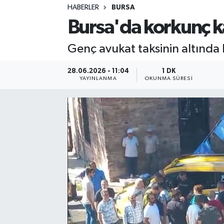
HABERLER
BURSA
Sağlık
Bursa'da korkunç k
Spor
Genç avukat taksinin altında k
Teknoloji
28.06.2026 - 11:04
1 DK
YAYINLANMA
OKUNMA SÜRESI
Yaşam