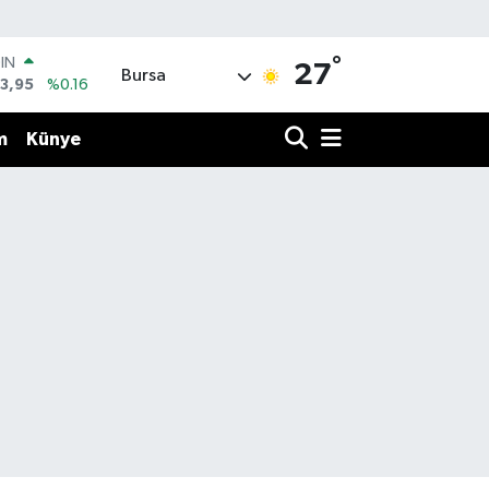
°
R
27
Bursa
006
%0.06
250
%0.02
m
Künye
İN
398
%0.2
 ALTIN
.87
%0.12
00
8
%48
OIN
3,95
%0.16