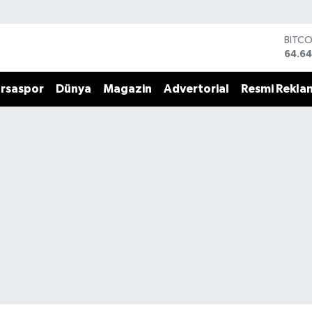
DOLA
47,6
EURO
55,0
rsaspor
Dünya
Magazin
Advertorial
Resmi Rekla
STERL
64,2
GRAM
6500
BİST1
13.76
BITC
64.64