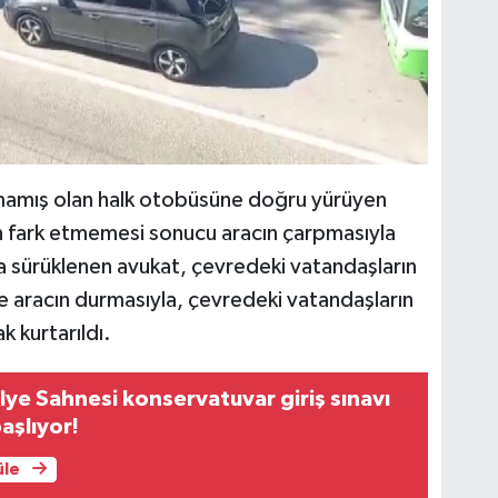
mamış olan halk otobüsüne doğru yürüyen
n fark etmemesi sonucu aracın çarpmasıyla
ında sürüklenen avukat, çevredeki vatandaşların
e aracın durmasıyla, çevredeki vatandaşların
ak kurtarıldı.
lye Sahnesi konservatuvar giriş sınavı
aşlıyor!
üle