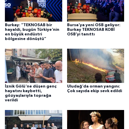
Burkay: “TEKNOSAB bir
Bursa’ya yeni OSB geliyor:
hayaldi, bugün Türkiye’nin
Burkay TEKNOSAB KOBİ
en büyük endüstri
OSB’yi tanıttı
bölgesine dönüştü”
İznik Gölü'ne düşen genç
Uludağ’da orman yangını:
hayatını kaybetti,
Çok sayıda ekip sevk edildi
gözyaşlarıyla toprağa
verildi