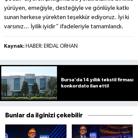
yürüyen, emeğiyle, desteğiyle ve gönlüyle katkı
sunan herkese yürekten teşekkür ediyoruz. İyi ki
varsınız… İyilik iyidir” ifadeleriyle tamamlandı.
Kaynak:
HABER: ERDAL ORHAN
Bursa'da 14 yıllık tekstil firması
konkordato ilan etti!
Bunlar da ilginizi çekebilir