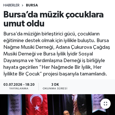
HABERLER
BURSA
Sağlık
Bursa’da müzik çocuklara
umut oldu
Spor
Bursa’da müziğin birleştirici gücü, çocukların
Teknoloji
eğitimine destek olmak için iyilikle buluştu. Bursa
Nağme Musiki Derneği, Adana Çukurova Çağdaş
Yaşam
Musiki Derneği ve Bursa İyilik İyidir Sosyal
Dayanışma ve Yardımlaşma Derneği iş birliğiyle
hayata geçirilen “Her Nağmede Bir İyilik, Her
İyilikte Bir Çocuk” projesi başarıyla tamamlandı.
03.07.2026 - 18:20
3 DK
YAYINLANMA
OKUNMA SÜRESI