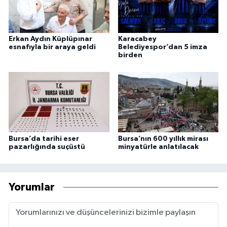
Erkan Aydın Küplüpınar
Karacabey
esnafıyla bir araya geldi
Belediyespor’dan 5 imza
birden
Bursa’da tarihi eser
Bursa’nın 600 yıllık mirası
pazarlığında suçüstü
minyatürle anlatılacak
Yorumlar