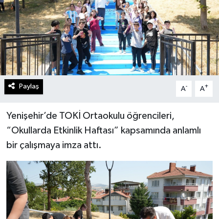
Paylaş
-
+
A
A
Yenişehir’de TOKİ Ortaokulu öğrencileri,
“Okullarda Etkinlik Haftası” kapsamında anlamlı
bir çalışmaya imza attı.