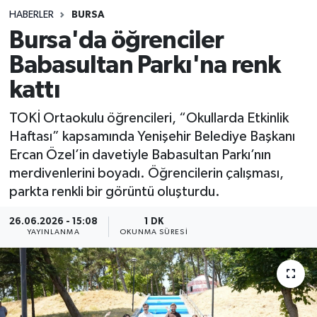
HABERLER
BURSA
Sağlık
Bursa'da öğrenciler
Babasultan Parkı'na renk
Spor
kattı
Teknoloji
TOKİ Ortaokulu öğrencileri, “Okullarda Etkinlik
Yaşam
Haftası” kapsamında Yenişehir Belediye Başkanı
Ercan Özel’in davetiyle Babasultan Parkı’nın
merdivenlerini boyadı. Öğrencilerin çalışması,
parkta renkli bir görüntü oluşturdu.
26.06.2026 - 15:08
1 DK
YAYINLANMA
OKUNMA SÜRESI