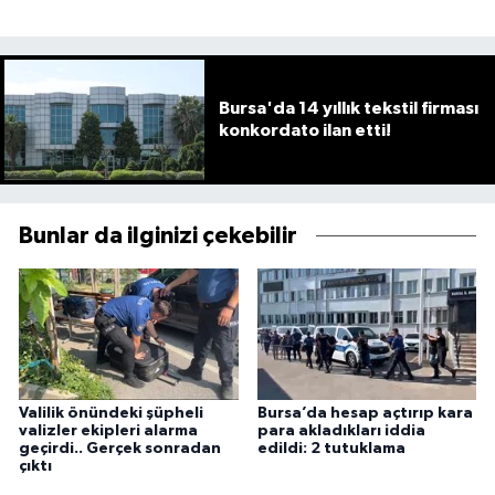
Bursa'da 14 yıllık tekstil firması
konkordato ilan etti!
Bunlar da ilginizi çekebilir
Valilik önündeki şüpheli
Bursa’da hesap açtırıp kara
valizler ekipleri alarma
para akladıkları iddia
geçirdi.. Gerçek sonradan
edildi: 2 tutuklama
çıktı