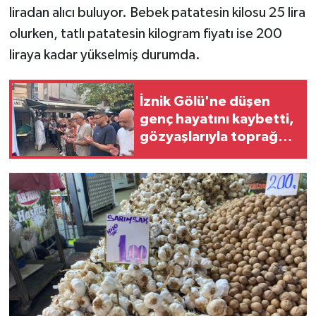
liradan alıcı buluyor. Bebek patatesin kilosu 25 lira
olurken, tatlı patatesin kilogram fiyatı ise 200
liraya kadar yükselmiş durumda.
İznik Gölü'ne düşen
genç hayatını kaybetti,
gözyaşlarıyla toprağa
verildi