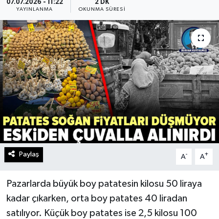
07.07.2026 - 11:22
2 DK
YAYINLANMA
OKUNMA SÜRESI
Paylaş
-
+
A
A
Pazarlarda büyük boy patatesin kilosu 50 liraya
kadar çıkarken, orta boy patates 40 liradan
satılıyor. Küçük boy patates ise 2,5 kilosu 100