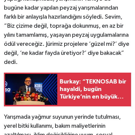
bugüne kadar yapılan peyzaj yarışmalarından
farklı bir anlayışla hazırlandığını söyledi. Sevim,
“Biz çizime değil, toprağa dokunmuş, en az bir
yılını tamamlamış, yaşayan peyzaj uygulamalarına
ödül vereceğiz. Jürimiz projelere ‘güzel mi?’ diye
değil, ‘ne kadar fayda üretiyor?’ diye bakacak”
dedi.
Burkay: “TEKNOSAB bir
hayaldi, bugün
Türkiye’nin en büyük
endüstri bölgesine
dönüştü”
Yarışmada yağmur suyunun yerinde tutulması,
yerel bitki kullanımı, bakım maliyetlerinin
azaltılması, iklim değişikliğine uyum, sosyal