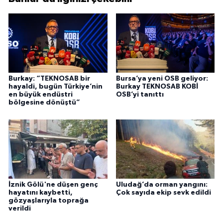
Burkay: “TEKNOSAB bir
Bursa’ya yeni OSB geliyor:
hayaldi, bugün Türkiye’nin
Burkay TEKNOSAB KOBİ
en büyük endüstri
OSB’yi tanıttı
bölgesine dönüştü”
İznik Gölü'ne düşen genç
Uludağ’da orman yangını:
hayatını kaybetti,
Çok sayıda ekip sevk edildi
gözyaşlarıyla toprağa
verildi