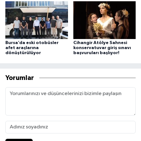
Bursa’da eski otobüsler
Cihangir Atölye Sahnesi
afet araçlarına
konservatuvar giriş sınavı
dönüştürülüyor
başvuruları başlıyor!
Yorumlar