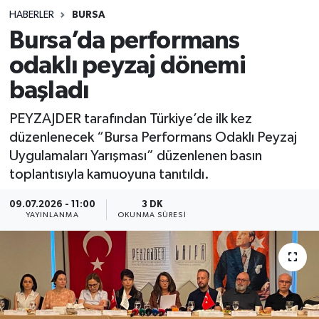
HABERLER
BURSA
Sağlık
Bursa’da performans
odaklı peyzaj dönemi
Spor
başladı
Teknoloji
PEYZAJDER tarafından Türkiye’de ilk kez
Yaşam
düzenlenecek “Bursa Performans Odaklı Peyzaj
Uygulamaları Yarışması” düzenlenen basın
toplantısıyla kamuoyuna tanıtıldı.
09.07.2026 - 11:00
3 DK
YAYINLANMA
OKUNMA SÜRESI