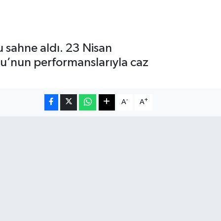
u sahne aldı. 23 Nisan
u’nun performanslarıyla caz
-
+
A
A