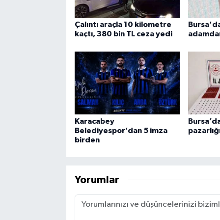
Çalıntı araçla 10 kilometre
Bursa'da
kaçtı, 380 bin TL ceza yedi
adamdan
Karacabey
Bursa’da
Belediyespor’dan 5 imza
pazarlığ
birden
Yorumlar