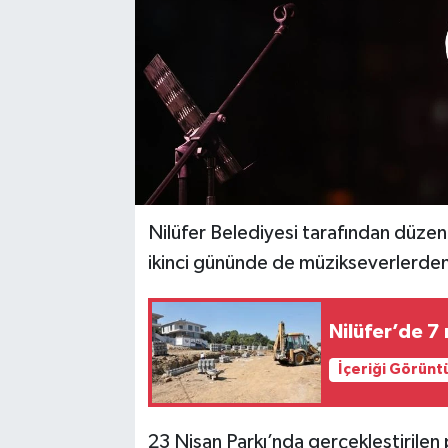
Nilüfer Belediyesi tarafından düzenl
ikinci gününde de müzikseverlerden
Nilüfer’de 7
İçeriği Görünt
23 Nisan Parkı’nda gerçekleştirilen