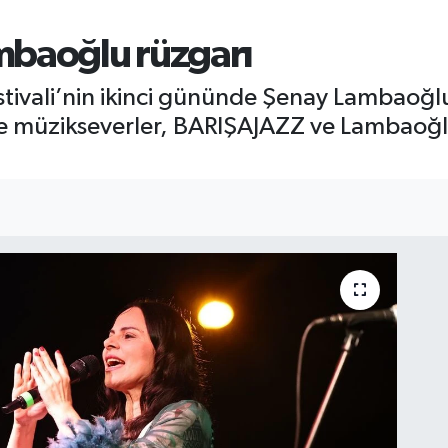
mbaoğlu rüzgarı
estivali’nin ikinci gününde Şenay Lambaoğl
 müzikseverler, BARIŞAJAZZ ve Lambaoğl