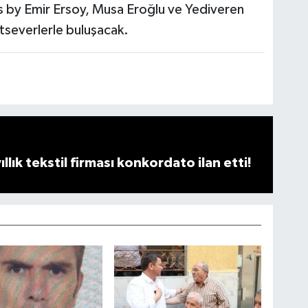
s by Emir Ersoy, Musa Eroğlu ve Yediveren
tseverlerle buluşacak.
llık tekstil firması konkordato ilan etti!