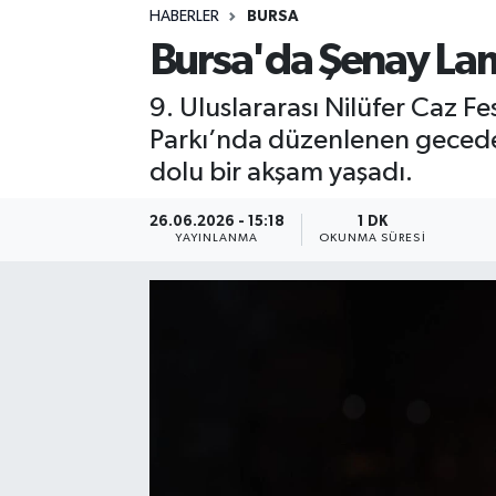
HABERLER
BURSA
Sağlık
Bursa'da Şenay La
Spor
9. Uluslararası Nilüfer Caz F
Parkı’nda düzenlenen gecede
Teknoloji
dolu bir akşam yaşadı.
Yaşam
26.06.2026 - 15:18
1 DK
YAYINLANMA
OKUNMA SÜRESI