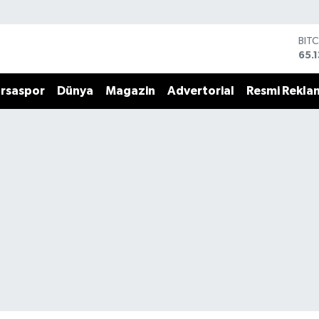
BIT
65.
DO
47,
EU
rsaspor
Dünya
Magazin
Advertorial
Resmi Rekla
55,
STE
64,
GRA
664
BİS
13.