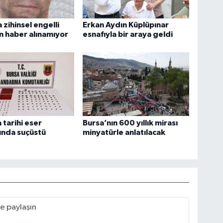
 zihinsel engelli
Erkan Aydın Küplüpınar
 haber alınamıyor
esnafıyla bir araya geldi
 tarihi eser
Bursa’nın 600 yıllık mirası
ında suçüstü
minyatürle anlatılacak