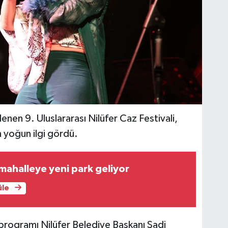
enen 9. Uluslararası Nilüfer Caz Festivali,
 yoğun ilgi gördü.
 mahalleye yeni park geliyor
üle
 programı Nilüfer Belediye Başkanı Şadi