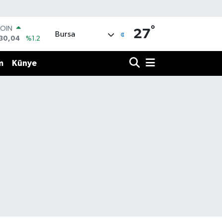
COIN
°
130,04
%1.2
27
Bursa
LAR
7436
%0.18
RO
m
Künye
2510
%0.32
RLİN
4811
%0.38
M ALTIN
8.99
%2.59
T100
773
%-19