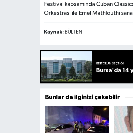
Festival kapsamında Cuban Classic
Orkestrası ile Emel Mathlouthi sana
Kaynak:
BÜLTEN
EDITÖRÜN SEÇTIĞI
Bursa'da 14 yı
Bunlar da ilginizi çekebilir