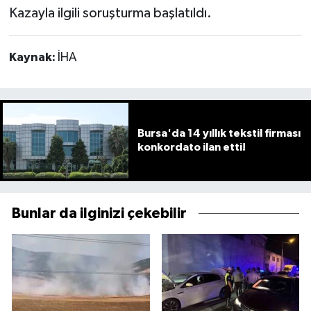
Kazayla ilgili soruşturma başlatıldı.
Kaynak:
İHA
Bursa'da 14 yıllık tekstil firması
konkordato ilan etti!
Bunlar da ilginizi çekebilir