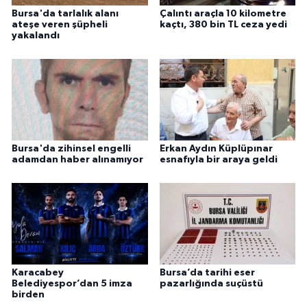
Bursa'da tarlalık alanı
Çalıntı araçla 10 kilometre
ateşe veren şüpheli
kaçtı, 380 bin TL ceza yedi
yakalandı
Bursa'da zihinsel engelli
Erkan Aydın Küplüpınar
adamdan haber alınamıyor
esnafıyla bir araya geldi
Karacabey
Bursa’da tarihi eser
Belediyespor’dan 5 imza
pazarlığında suçüstü
birden