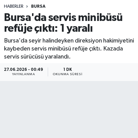
HABERLER
BURSA
Sağlık
Bursa'da servis minibüsü
refüje çıktı: 1 yaralı
Spor
Bursa'da seyir halindeyken direksiyon hakimiyetini
Teknoloji
kaybeden servis minibüsü refüje çıktı. Kazada
servis sürücüsü yaralandı.
Yaşam
27.06.2026 - 00:49
1 DK
YAYINLANMA
OKUNMA SÜRESI